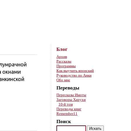
Skip to content
Блог
Архив
Рассказы
олумрачной
Программы
Как выучить японский
а окнами
Руководство по Анки
танкинской
Обо мне
Переводы
Пересказы Имоты
Заговоры Харухи
10-й том
Переводы книг
Remember11
Поиск