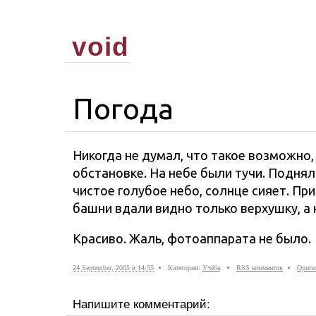
void
Погода
Никогда не думал, что такое возможно,
обстановке. На небе были тучи. Поднялс
чистое голубое небо, солнце сияет. Пр
башни вдали видно только верхушку, а 
Красиво. Жаль, фотоаппарата не было.
24 September, 2005 в 14:55
Категории:
Учёба
.
RSS комментов
Ориги
Напишите комментарий: