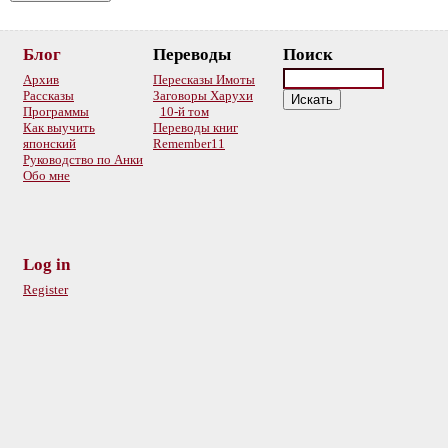
Блог
Переводы
Поиск
Архив
Пересказы Имоты
Рассказы
Заговоры Харухи
Программы
10-й том
Как выучить
Переводы книг
японский
Remember11
Руководство по Анки
Обо мне
Log in
Register