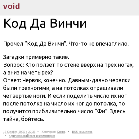
void
Код Да Винчи
Прочел “Код Да Винчи”. Что-то не впечатлило.
Загадки примерно такие.
Вопрос: Кто ползет по стене вверх на трех ногах,
а вниз на четырех?
Ответ: Червяк, конечно. Давным-давно червяки
были трехногими, а на потолках отращивали
четвертые ноги. И если поделить число их ног
после потолка на число их ног до потолка, то
получится приблизительно число “Фи”. Здесь
тайна, бойтесь.
16 October, 2005 в 22:36
Категории:
Книги
.
RSS комментов
Оригинальный пост и комментарии