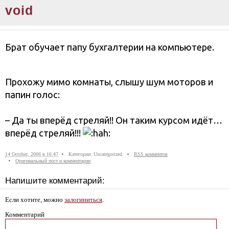
void
Брат обучает папу бухгалтерии на компьютере.
Прохожу мимо комнаты, слышу шум моторов и
папин голос:
– Да ты вперёд стреляй!! Он таким курсом идёт…
вперёд стреляй!!!
14 October, 2006 в 16:47
Категории: Uncategorized.
RSS комментов
Оригинальный пост и комментарии
Напишите комментарий:
Если хотите, можно
залогиниться
.
Комментарий