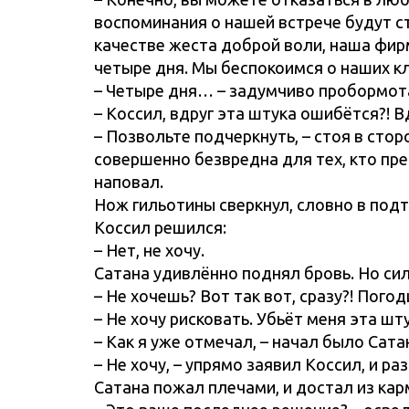
воспоминания о нашей встрече будут с
качестве жеста доброй воли, наша фи
четыре дня. Мы беспокоимся о наших к
– Четыре дня… – задумчиво пробормот
– Коссил, вдруг эта штука ошибётся?! В
– Позвольте подчеркнуть, – стоя в стор
совершенно безвредна для тех, кто пред
наповал.
Нож гильотины сверкнул, словно в подт
Коссил решился:
– Нет, не хочу.
Сатана удивлённо поднял бровь. Но си
– Не хочешь? Вот так вот, сразу?! Пого
– Не хочу рисковать. Убьёт меня эта шту
– Как я уже отмечал, – начал было Сат
– Не хочу, – упрямо заявил Коссил, и ра
Сатана пожал плечами, и достал из кар