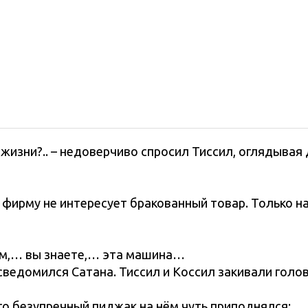
 жизни?.. – недоверчиво спросил Тиссил, оглядывая
 фирму не интересует бракованный товар. Только н
– гм,… вы знаете,… эта машина…
сведомился Сатана. Тиссил и Коссил закивали голо
го безупречный пиджак на нём чуть приподнялся: