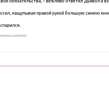
вои обязательства, – вежливо ответил Дьявол и вз
иссил, нащупывая правой рукой большую синюю кно
испарился.
ьный пост и комментарии