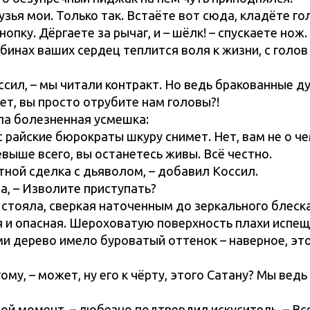
узья мои. Только так. Встаёте вот сюда, кладёте го
опку. Дёргаете за рычаг, и – шёлк! – спускаете нож.
убинах ваших сердец теплится воля к жизни, с голов
ссил, – мы читали контракт. Но ведь бракованные д
ет, вы просто отрубите нам головы?!
ла болезненная усмешка:
с райские бюрократы шкуру снимет. Нет, вам не о ч
евыше всего, вы останетесь живы. Всё честно.
тной сделка с дьяволом, – добавил Коссил.
а, – Изволите приступать?
 стояла, сверкая наточенным до зеркального блеск
я и опасная. Шероховатую поверхность плахи испещ
ми дерево имело буроватый оттенок – наверное, эт
гому, – может, ну его к чёрту, этого Сатану? Мы ве
ой момент, – любезно подтвердил искуситель, – Вс