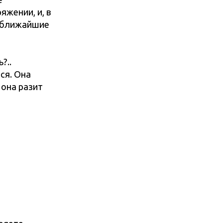
яжении, и, в
а ближайшие
?..
ся. Она
 она разит