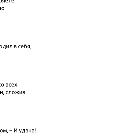
еряете
по
одил в себя,
со всех
ен, сложив
м, – И удача!