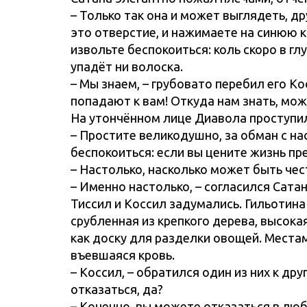
– Только так она и может выглядеть, др
это отверстие, и нажимаете на синюю кн
извольте беспокоиться: коль скоро в гл
упадёт ни волоска.
– Мы знаем, – грубовато перебил его Ко
попадают к вам! Откуда нам знать, мож
На утончённом лице Диавола проступи
– Простите великодушно, за обман с на
беспокоиться: если вы цените жизнь пр
– Настолько, насколько может быть чес
– Именно настолько, – согласился Сатан
Тиссил и Коссил задумались. Гильотина
срубленная из крепкого дерева, высока
как доску для разделки овощей. Места
въевшаяся кровь.
– Коссил, – обратился один из них к дру
отказаться, да?
– Конечно, вы можете отказаться в люб