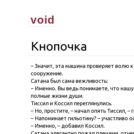
void
Кнопочка
– Значит, эта машина проверяет волю к
сооружение.
Сатана был сама вежливость:
– Именно. Вы ведь понимаете, что нашу
полные жизни души.
Тиссил и Коссил переглянулись.
– Но, простите, – начал опять Тиссил, 
– Напоминает гильотину? – участливо о
– Именно, – добавил Коссил.
Сатана элегантно пожал плечами, отче