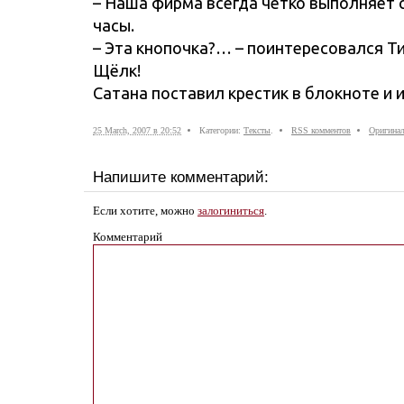
– Наша фирма всегда чётко выполняет с
часы.
– Эта кнопочка?… – поинтересовался Т
Щёлк!
Сатана поставил крестик в блокноте и 
25 March, 2007 в 20:52
Категории:
Тексты
.
RSS комментов
Оригинал
Напишите комментарий:
Если хотите, можно
залогиниться
.
Комментарий