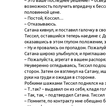
– Это ваше последнее решение? – освед
возможность получить впридачу к бесс
половинной цене.
– Постой, Коссил…
– Отказываюсь.
Сатана кивнул, и поставил галочку в св
Тиссил, оставшийся теперь наедине с Дь
оказавшись в этом глупом положении, з
– Ну и провались он пропадом. Пожалуй
Сатана широко улыбнулся, и приглашаю
– Пожалуйста, агрегат в вашем распор
Неуверенно оглядываясь, Тиссил подош
сторон. Затем он взглянул на Сатану, 
руки на груди и ожидая в сторонке.
Робкими шажками Тиссил поднялся на э
– Т..так? – выдавил он из себя, кладя го
– Так, так, – подтвердил Сатана. Тисси
– Помните, по контракту мне обещано б