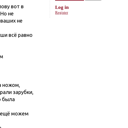
лову вот в
Log in
Register
 Но не
 ваших не
уши всё равно
ем
а ножом,
рали зарубки,
о была
дь ещё можем
е