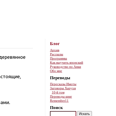
Skip to content
Блог
Архив
Рассказы
 деревянное
Программы
Как выучить японский
Руководство по Анки
Обо мне
астоящие,
Переводы
Пересказы Имоты
Заговоры Харухи
10-й том
Переводы книг
Remember11
вами.
Поиск