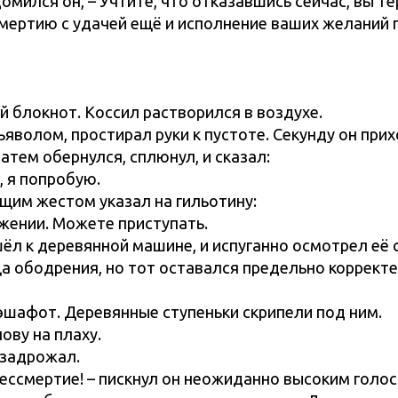
омился он, – Учтите, что отказавшись сейчас, вы т
мертию с удачей ещё и исполнение ваших желаний 
ой блокнот. Коссил растворился в воздухе.
яволом, простирал руки к пустоте. Секунду он прих
атем обернулся, сплюнул, и сказал:
, я попробую.
щим жестом указал на гильотину:
яжении. Можете приступать.
ёл к деревянной машине, и испуганно осмотрел её 
ища ободрения, но тот оставался предельно коррект
шафот. Деревянные ступеньки скрипели под ним.
лову на плаху.
л задрожал.
ессмертие! – пискнул он неожиданно высоким голосо