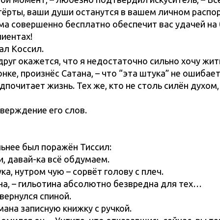
тёрты, ваши души останутся в вашем личном распор
рма совершенно бесплатно обеспечит вас удачей н
лиентах!
ал Коссил.
друг окажется, что я недостаточно сильно хочу жить
онке, произнёс Сатана, – что “эта штука” не ошибает
почитает жизнь. Тех же, кто не столь силён духом,
верждение его слов.
льнее был поражён Тиссил:
ди, давай-ка всё обдумаем.
ка, нутром чую – сорвёт голову с плеч.
ана, – гильотина абсолютно безвредна для тех…
звернулся спиной.
мана записную книжку с ручкой.