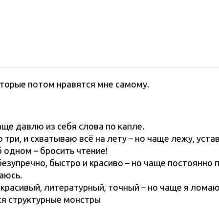
оторые потом нравятся мне самому.
аще давлю из себя слова по капле.
 три, и схватываю всё на лету – но чаще лежу, уста
б одном – бросить чтение!
безупречно, быстро и красиво – но чаще постоянно
аюсь.
 красивый, литературный, точный – но чаще я ломаю
ся структурные монстры