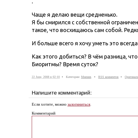
.
Чаще я делаю вещи средненько.
Я бы смирился с собственной ограничен
такое, что восхищаюсь сам собой. Редко
И больше всего я хочу уметь это всегда
Как этого добиться? В чём разница, чт
Биоритмы? Время суток?
22 June, 2008 в 02:10
Категории:
Мнения
.
RSS комментов
Оригиналь
Напишите комментарий:
Если хотите, можно
залогиниться
.
Комментарий