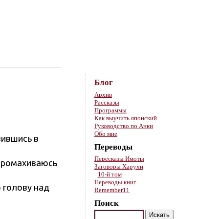
Skip to content
Блог
Архив
Рассказы
Программы
Как выучить японский
Руководство по Анки
Обо мне
вившись в
Переводы
Пересказы Имоты
 промахиваюсь
Заговоры Харухи
10-й том
Переводы книг
 голову над
Remember11
Поиск