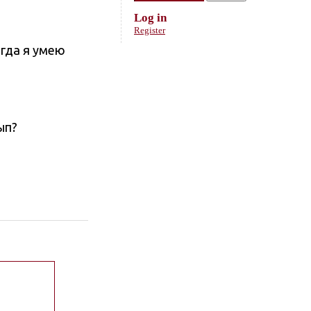
Log in
Register
огда я умею
ып?