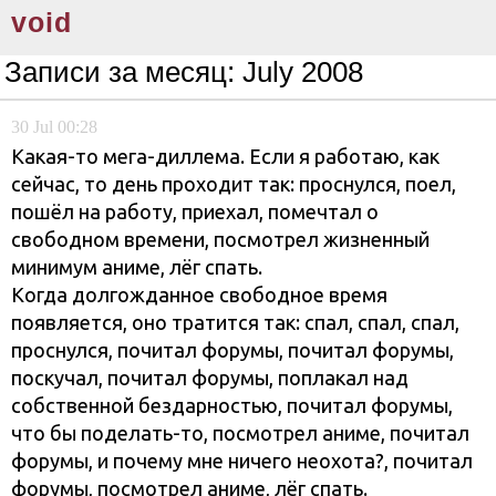
void
Записи за месяц:
July 2008
30
Jul
00:28
Какая-то мега-диллема. Если я работаю, как
сейчас, то день проходит так: проснулся, поел,
пошёл на работу, приехал, помечтал о
свободном времени, посмотрел жизненный
минимум аниме, лёг спать.
Когда долгожданное свободное время
появляется, оно тратится так: спал, спал, спал,
проснулся, почитал форумы, почитал форумы,
поскучал, почитал форумы, поплакал над
собственной бездарностью, почитал форумы,
что бы поделать-то, посмотрел аниме, почитал
форумы, и почему мне ничего неохота?, почитал
форумы, посмотрел аниме, лёг спать.