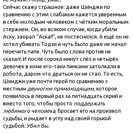
Сейчас скажу страшное: даже Шинджи по
сравнению с этим слабаком кажется уверенным
в себе молодым человеком с чётким моральным
стержнем. Он, во всяком случае, когда убили
Аску, заорал “Аска!!”, не постеснялся. А ещё он не
хотел убивать Тодзи и чуть было даже не начал
перечить папе. Чуть было слова против не
сказал! И после сорока минут слёз и четырёх
девочек в коме его-таки пинками затолкали в
робота, даром что драться он не стал. То есть,
Шинджи уже почти герой по сравнению с
местным
двуногим прямоходящим
, которое
появилось в первый раз за пятнадцать серий и
вместо того, чтобы просто
поддержать
любимого человека
, бросает его на произвол
судьбы, и рыдает в углу над своей горькой
судьбой.
Убил бы
.