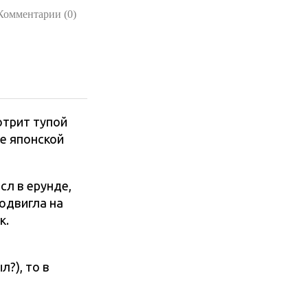
Комментарии (0)
отрит тупой
ре японской
сл в ерунде,
подвигла на
к.
?), то в