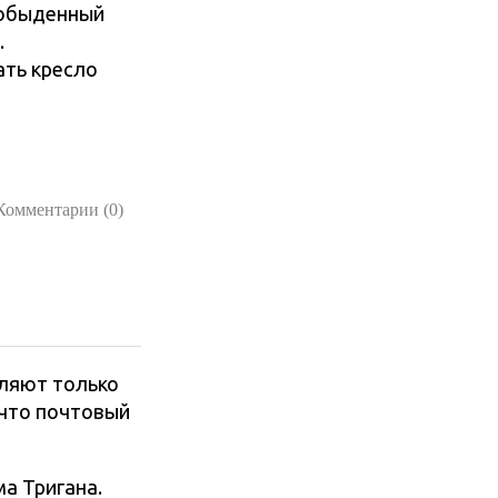
– обыденный
.
ать кресло
Комментарии (0)
вляют только
 что почтовый
ма Тригана.