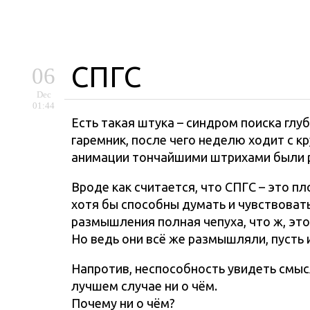
СПГС
06
Dec
01:44
Есть такая штука – синдром поиска глу
гаремник, после чего неделю ходит с к
анимации тончайшими штрихами были р
Вроде как считается, что СПГС – это пл
хотя бы способны думать и чувствовать.
размышления полная чепуха, что ж, это 
Но ведь они всё же размышляли, пусть 
Напротив, неспособность увидеть смысл 
лучшем случае ни о чём.
Почему ни о чём?