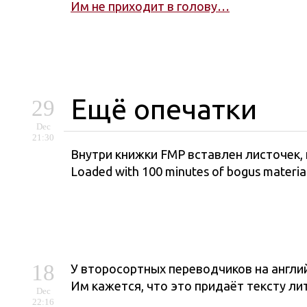
Им не приходит в голову…
Ещё опечатки
29
Dec
21:30
Внутри книжки FMP вставлен листочек, 
Loaded with 100 minutes of bogus material
18
У второсортных переводчиков на англий
Им кажется, что это придаёт тексту ли
Dec
22:16