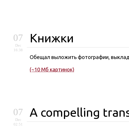
Книжки
07
Dec
16:38
Обещал выложить фотографии, выкла
(~10 Мб картинок)
A compelling tran
07
Dec
02:51