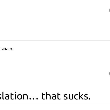
дываю.
slation… that sucks.