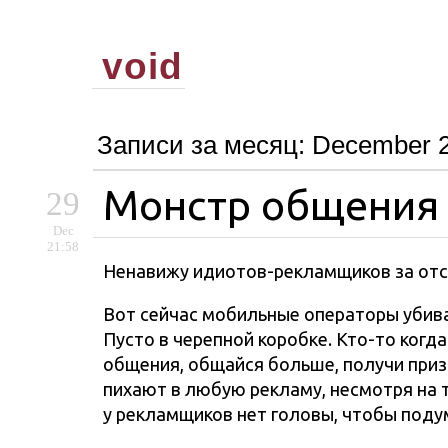
void
Записи за месяц:
December 
Монстр общения
29
Dec
21:58
Ненавижу идиотов-рекламщиков за отс
Вот сейчас мобильные операторы убива
Пусто в черепной коробке. Кто-то когд
общения, общайся больше, получи при
пихают в любую рекламу, несмотря на т
у рекламщиков нет головы, чтобы подум