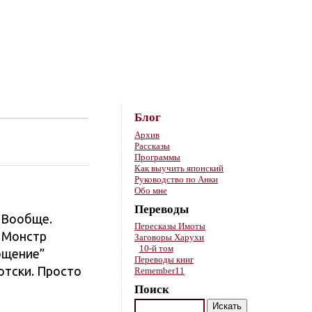
Skip to content
Блог
Архив
Рассказы
Программы
Как выучить японский
Руководство по Анки
Обо мне
Переводы
. Вообще.
Пересказы Имоты
. Монстр
Заговоры Харухи
10-й том
бщение”
Переводы книг
отски. Просто
Remember11
Поиск