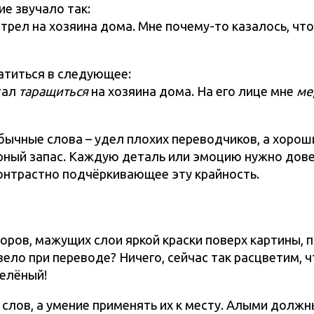
е звучало так:
отрел на хозяина дома. Мне почему-то казалось, чт
атиться в следующее:
тал
таращиться
на хозяина дома. На его лице мне
ме
обычные слова – удел плохих переводчиков, а хоро
арный запас. Каждую деталь или эмоцию нужно дов
контрастно подчёркивающее эту крайность.
ров, мажущих слои яркой краски поверх картины, 
ело при переводе? Ничего, сейчас так расцветим, ч
елёный!
 слов, а умение применять их к месту. Алыми долж