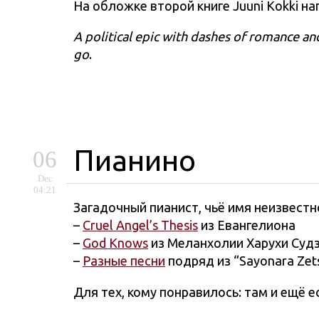
На обложке второй книге Juuni Kokki на
A political epic with dashes of romance and
go
.
Пианино
06
Dec
04:21
Загадочный пианист, чьё имя неизвестн
–
Cruel Angel’s Thesis
из Евангелиона
–
God Knows
из Меланхолии Харухи Судз
–
Разные песни
подряд из “Sayonara Zet
Для тех, кому понравилось: там и ещё е