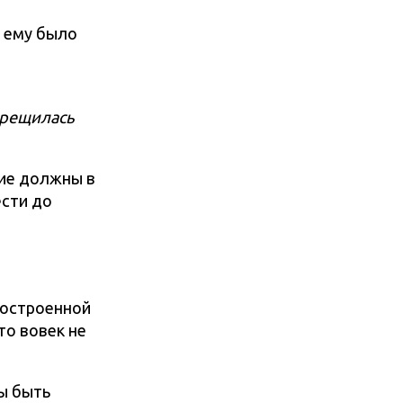
о ему было
рещилась
шие должны в
ести до
построенной
то вовек не
ны быть