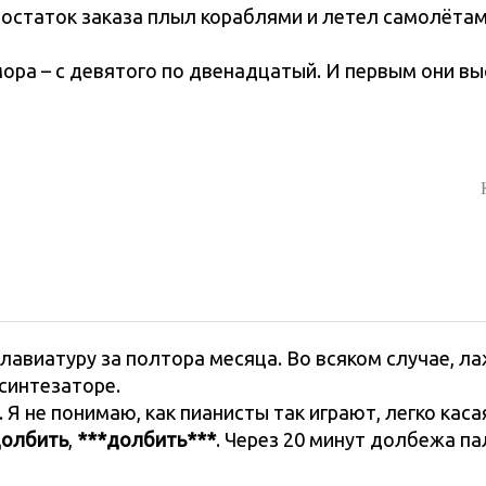
остаток заказа плыл кораблями и летел самолётами
ймора – с девятого по двенадцатый. И первым они 
лавиатуру за полтора месяца. Во всяком случае, л
 синтезаторе.
 Я не понимаю, как пианисты так играют, легко кас
олбить
,
***долбить***
. Через 20 минут долбежа п