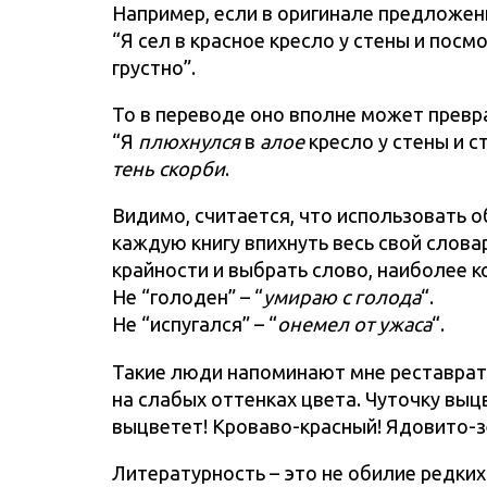
Например, если в оригинале предложени
“Я сел в красное кресло у стены и посм
грустно”.
То в переводе оно вполне может превр
“Я
плюхнулся
в
алое
кресло у стены и с
тень скорби
.
Видимо, считается, что использовать 
каждую книгу впихнуть весь свой слов
крайности и выбрать слово, наиболее 
Не “голоден” – “
умираю с голода
“.
Не “испугался” – “
онемел от ужаса
“.
Такие люди напоминают мне реставрато
на слабых оттенках цвета. Чуточку выцв
выцветет! Кроваво-красный! Ядовито-з
Литературность – это не обилие редких