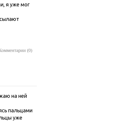
, я уже мог
высылают
Комментарии (0)
ажаю на ней
аясь пальцами
альцы уже