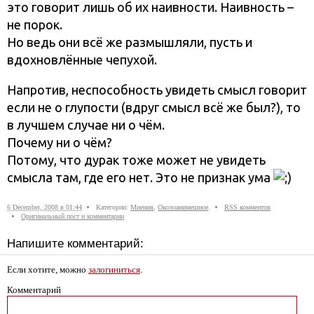
это говорит лишь об их наивности. Наивность –
не порок.
Но ведь они всё же размышляли, пусть и
вдохновлённые чепухой.
Напротив, неспособность увидеть смысл говорит
если не о глупости (вдруг смысл всё же был?), то
в лучшем случае ни о чём.
Почему ни о чём?
Потому, что дурак тоже может не увидеть
смысла там, где его нет. Это не признак ума
6 December, 2008 в 01:44
Категории:
Мнения
,
Околоанимешное
.
RSS комментов
Оригинальный пост и комментарии
Напишите комментарий:
Если хотите, можно
залогиниться
.
Комментарий