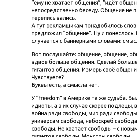
“ему не хватает общения”, “идёт общен
непосредственно беседу. Общение не пр
переписывались.
А тут рекламщикам понадобилось слово,
предложил “общение”. Ну и понеслось. 
случается с баннерными словами: смысл
Вот послушайте: общение, общение, об
вдвое больше общения. Сделай больше
гигантов общения. Измерь своё общени
Чувствуете?
Буквы есть, а смысла нет.
У “freedom” в Америке та же судьба. Бы
идиоты, а в их случае скорее подлецы,
война ради свободы, мир ради свободы
универсам свобода, небоскрёб свобода
свободы. Не хватает свободы – с нов
гигантов свободы. Монстры свободы.