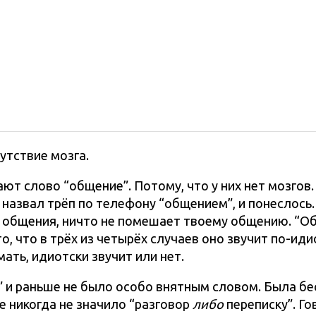
утствие мозга.
ют слово “общение”. Потому, что у них нет мозгов
а назвал трёп по телефону “общением”, и понеслось
з общения, ничто не помешает твоему общению. “О
о, что в трёх из четырёх случаев оно звучит по-иди
ать, идиотски звучит или нет.
” и раньше не было особо внятным словом. Была бес
е никогда не значило “разговор
либо
переписку”. Го