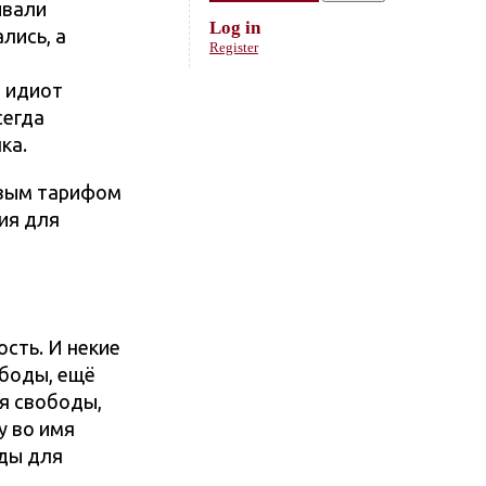
ывали
Log in
лись, а
Register
о идиот
сегда
ка.
овым тарифом
ия для
ость. И некие
ободы, ещё
я свободы,
у во имя
ды для