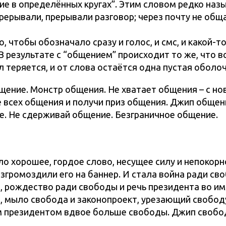
ие в определённых кругах”. Этим словом редко наз
ерывали, прерывали разговор; через почту не обща
 чтобы обозначало сразу и голос, и смс, и какой-т
В результате с “общением” происходит то же, что в
 теряется, и от слова остаётся одна пустая оболоч
щение. Монстр общения. Не хватает общения – с н
 всех общения и получи приз общения. Джип общен
е. Не сдерживай общение. Безграничное общение.
ло хорошее, гордое слово, несущее силу и непокорн
 взгромоздили его на баннер. И стала война ради св
, рождество ради свободы и речь президента во им
, мыло свобода и законопроект, урезающий свобод
ым президентом вдвое больше свободы. Джип свобо