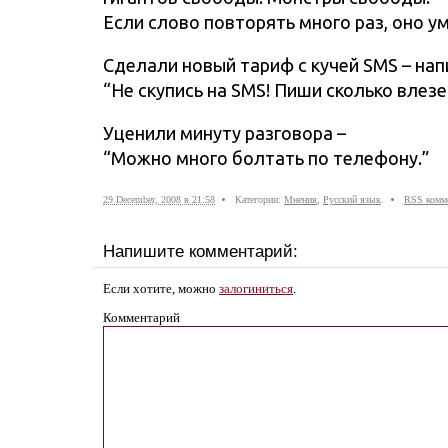
Если слово повторять много раз, оно у
Сделали новый тариф с кучей SMS – на
“Не скупись на SMS! Пиши сколько влезе
Уценили минуту разговора –
“Можно много болтать по телефону.”
29 December, 2008 в 21:58
Категории:
Мнения
,
Русский язык
.
RSS комм
Напишите комментарий:
Если хотите, можно
залогиниться
.
Комментарий