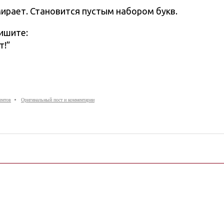
мирает. Становится пустым набором букв.
пишите:
т!”
ентов
Оригинальный пост и комментарии