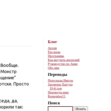
Skip to content
Блог
Архив
Рассказы
Программы
Как выучить японский
Руководство по Анки
. Вообще.
Обо мне
. Монстр
Переводы
бщение”
Пересказы Имоты
отски. Просто
Заговоры Харухи
10-й том
Переводы книг
Remember11
еда, да,
Поиск
ворили так: