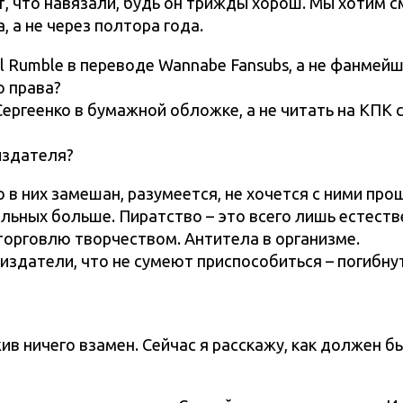
от, что навязали, будь он трижды хорош. Мы хотим 
 а не через полтора года.
l Rumble в переводе Wannabe Fansubs, а не фанмейш
ю права?
Сергеенко в бумажной обложке, а не читать на КПК 
издателя?
 в них замешан, разумеется, не хочется с ними про
ольных больше. Пиратство – это всего лишь естест
торговлю творчеством. Антитела в организме.
 издатели, что не сумеют приспособиться – погибну
ив ничего взамен. Сейчас я расскажу, как должен б