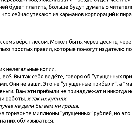
ней будет платить, больше будут думать о читателя
, что сейчас утекают из карманов корпораций к пир
х семь вёрст лесом. Может быть, через десять, чер
олько простых правил, которые помогут издателю п
их нелегальные копии.
, всё. Вы так себя ведёте, говоря об “упущенных при
ми. Они не ваши. Это не “упущенные прибыли”, а “
еньги. Вам эти прибыли не принадлежат и никогда н
ши работы,
и так их купили
.
лучае не дали бы вам ни гроша
.
на горизонте миллионы “упущенных” рублей, но это 
 на них облизываться.