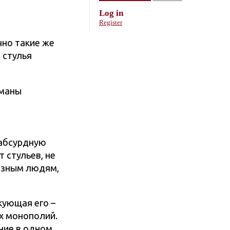
Log in
Register
чно такие же
е стулья
оманы
 абсурдную
 стульев, не
разным людям,
кующая его –
х монополий.
ние в одном