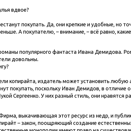
улья вдвое?
рестанут покупать. Да, они крепкие и удобные, но то
еньше. А покупателю, – внимание, – всё равно, каки
романы популярного фантаста Ивана Демидова. Р
тели довольны.
игу?
ели копирайта, издатель может установить любую
нут покупать, поскольку Иван Демидов, в отличие от
кой Сергеенко. У них разный стиль, они нравятся 
Фирма, выкачивающая этот ресурс из недр, и публи
пирайт – закон, поощряющий создание естественны
стественные монополии имеют право на существова