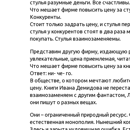
стулья разумные деньги. Все счастливы.
Что мешает фирме повысить цену за ст
Конкуренты.
Стоит только задрать цену, и стулья пе
стулья у конкурентов стоят в два раза м
покупать. Стулья взаимозаменяемы.
Представим другую фирму, издающую 
увлекательные, цена приемлемая, чита
Что мешает фирме повысить цену за кн
Ответ: ни- че- го.
В обществе, о котором мечтают любит
цену. Книги Ивана Демидова не переста
взаимозаменяем с другим фантастом, Лу
они пишут о разных вещах.
Они – ограниченный природный ресурс. 
естественная монополия. Нынешний ко
Здесь и зарыта чудовищная ошибка. Е