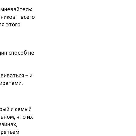
омневайтесь:
ников – всего
ля этого
дин способ не
виваться – и
пиратами.
трый и самый
вном, что их
азинах,
 третьем