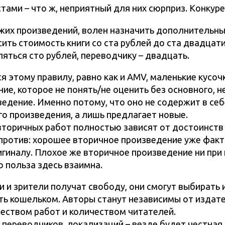
ами – что ж, неприятный для них сюрприз. Конкуре
ужих произведений, волен назначить дополнительны
ить стоимость книги со ста рублей до ста двадцати
яться сто рублей, переводчику – двадцать.
 этому правилу, равно как и AMV, маленькие кусочк
ие, которое не понять/не оценить без основного, 
ведение. Именно потому, что оно не содержит в себ
о произведения, а лишь предлагает новые.
вторичных работ полностью зависят от достоинств
напротив: хорошее вторичное произведение уже фак
игиналу. Плохое же вторичное произведение ни при
о польза здесь взаимна.
и и зрители получат свободу, они смогут выбирать 
ть кошельком. Авторы станут независимы от издате
еством работ и количеством читателей.
, переводчиков, локализаций – везде будет честная