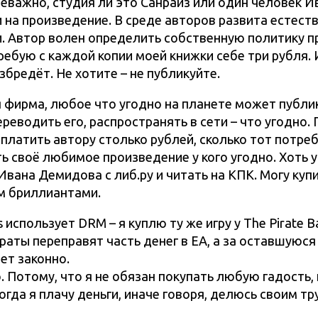
Неважно, студия ли это Санрайз или один человек 
на произведение. В среде авторов развита естест
ги. Автор волен определить собственную политику 
ребую с каждой копии моей книжки себе три рубля. 
взбредёт. Не хотите – не публикуйте.
 фирма, любое что угодно на планете может публи
еводить его, распространять в сети – что угодно. Г
платить автору столько рублей, сколько тот потре
ть своё любимое произведение у кого угодно. Хоть 
 Ивана Демидова с либ.ру и читать на КПК. Могу купи
м бриллиантами.
s использует DRM – я куплю ту же игру у The Pirate B
пираты переправят часть денег в EA, а за оставшуюс
ет законно.
. Потому, что я не обязан покупать любую гадость,
огда я плачу деньги, иначе говоря, делюсь своим т