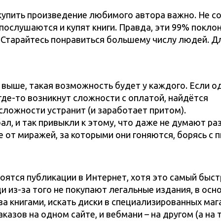
 купить произведение любимого автора важно. Не с
ослушаются и купят книги. Правда, эти 99% поклон
. Старайтесь понравиться большему числу людей. Д
 выше, такая возможность будет у каждого. Если о
 где-то возникнут сложности с оплатой, найдётся
сложности устранит (и заработает притом).
, и так привыкли к этому, что даже не думают раз
 от миражей, за которыми они гоняются, борясь с 
боятся публикации в Интернет, хотя это самый быс
 из-за того не покупают легальные издания, в осно
за книгами, искать диски в специализированных маг
казов на одном сайте, и вебмани – на другом (а на