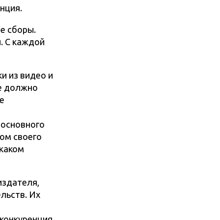
нция.
е сборы.
. С каждой
и из видео и
не должно
е
 основного
том своего
 каком
издателя,
льств. Их
 конкуренция.