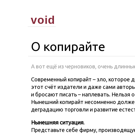
void
О копирайте
А вот ещё из черновиков, очень длинн
Современный копирайт – зло, которое 
этот счёт издатели и даже сами авторы
и бросают писать – наплевать. Нельзя 
Нынешний копирайт несомненно должен
деградацию торговли и развитие естес
Нынешняя ситуация
.
Представьте себе фирму, производящую 