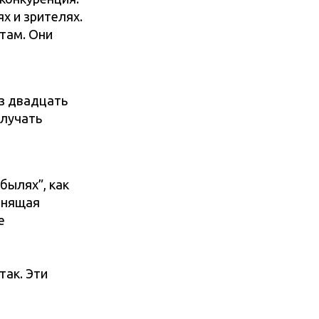
х и зрителях.
атам. Они
ез двадцать
олучать
былях”, как
манящая
е
так. Эти