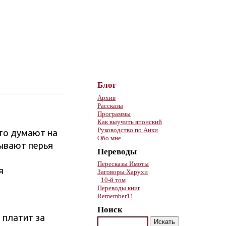
Skip to content
Блог
Архив
Рассказы
Программы
Как выучить японский
Руководство по Анки
что думают на
Обо мне
дывают перья
Переводы
Пересказы Имоты
я
Заговоры Харухи
10-й том
Переводы книг
Remember11
Поиск
 платит за