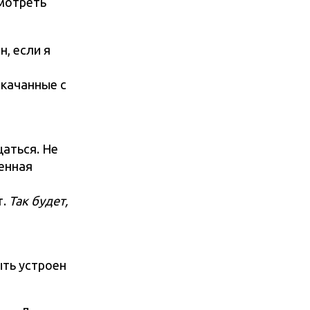
смотреть
н, если я
скачанные с
щаться. Не
венная
т.
Так будет,
ыть устроен