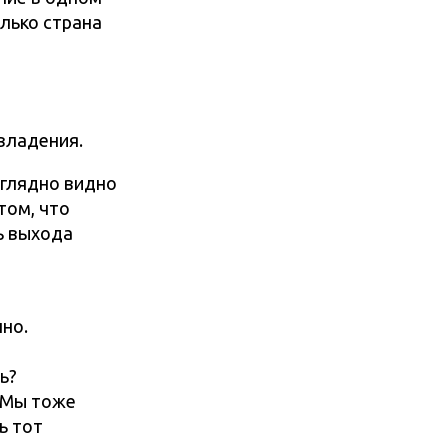
олько страна
владения.
аглядно видно
том, что
ь выхода
но.
ь?
. Мы тоже
ь тот