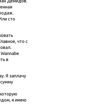
Иван Демидов.
венная
продаж.
Или сто
ковать
лавное, что с
бовал.
у Wannabe
ть в
ay. Я заплачу
я сумму
 которую
рудом, я имею