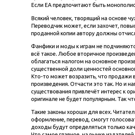
Если EA предпочитают быть монополист
Всякий человек, творящий на основе ч
Переводчик может, если захочет, повыс
проданной копии автору должны отчисл
Фанфики и моды к играм не подчиняются
всё такое. Любое вторичное произведен
облагаться налогом на основное произ
существенной доли ценностей основног
Кто-то может возразить, что продажи 
произведения. Отчасти это так. Но и 
существования привлечёт интерес к ор
оригинале не будет популярным. Так чт
Такие законы хороши для всех. Читател
оформление, перевод, смогут голосова
доходы будут определяться только кач
Что самое главное, на рынке издателей