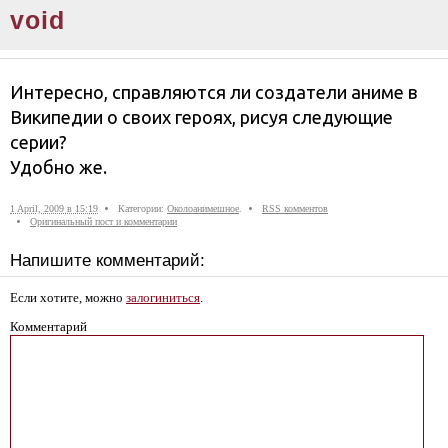
void
Интересно, справляются ли создатели аниме в
Википедии о своих героях, рисуя следующие
серии?
Удобно же.
1 April, 2009 в 15:19
Категории:
Околоанимешное
.
RSS комментов
Оригинальный пост и комментарии
Напишите комментарий:
Если хотите, можно
залогиниться
.
Комментарий