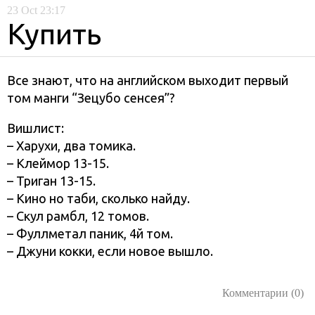
23
Oct
23:17
Купить
Все знают, что на английском выходит первый
том манги “Зецубо сенсея”?
Вишлист:
– Харухи, два томика.
– Клеймор 13-15.
– Триган 13-15.
– Кино но таби, сколько найду.
– Скул рамбл, 12 томов.
– Фуллметал паник, 4й том.
– Джуни кокки, если новое вышло.
Комментарии (0)