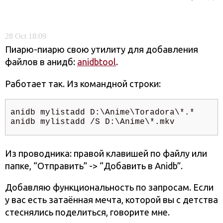
28
Oct
18:09
Пиарю-пиарю свою утилиту для добавления
файлов в анидб:
anidbtool
.
Работает так. Из командной строки:
anidb mylistadd D:\Anime\Toradora\*.*

anidb mylistadd /S D:\Anime\*.mkv
Из проводника: правой клавишей по файлу или
папке, “Отправить” -> “Добавить в Anidb”.
Добавляю функциональность по запросам. Если
у вас есть затаённая мечта, которой вы с детства
стеснялись поделиться, говорите мне.