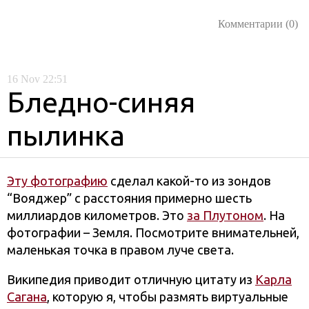
Комментарии (0)
16
Nov
22:51
Бледно-синяя
пылинка
Эту фотографию
сделал какой-то из зондов
“Вояджер” с расстояния примерно шесть
миллиардов километров. Это
за Плутоном
. На
фотографии – Земля. Посмотрите внимательней,
маленькая точка в правом луче света.
Википедия приводит отличную цитату из
Карла
Сагана
, которую я, чтобы размять виртуальные