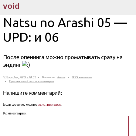
void
Natsu no Arashi 05 —
UPD: и 06
После опенинга можно проматывать сразу на
эндинг
3 November, 2009 в 01:25
Категории:
Аниме
.
RSS комментов
Оригинальный пост и комментарии
Напишите комментарий:
Если хотите, можно
залогиниться
.
Комментарий