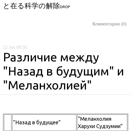
と在る科学の
解除
DROP
Комментарии (0)
22
Jun
00:30
Различие между
"Назад в будущим" и
"Меланхолией"
“Меланхолия
“Назад в будущее”
Харухи Судзумии”