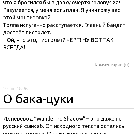
что я бросился бы в драку очертя голову? Ха!
Разумеется, у меня есть план. Я уничтожу вас
этой монтировкой.
Толпа испуганно расступается. Главный бандит
достаёт пистолет.
– Ой, что это, пистолет? ЧЁРТ! НУ ВОТ ТАК
ВСЕГДА!
Комментарии (0)
19
Jun
18:36
О бака-цуки
Их перевод “Wandering Shadow” – это даже не
русский фансаб. От исходного текста остались
рожки да ножки. Фразы выдраны, фразы