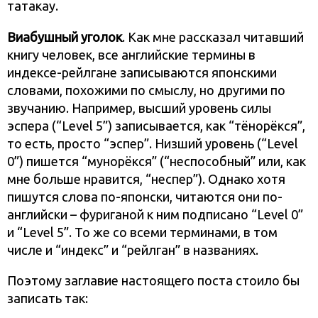
татакау.
Виабушный уголок
. Как мне рассказал читавший
книгу человек, все английские термины в
индексе-рейлгане записываются японскими
словами, похожими по смыслу, но другими по
звучанию. Например, высший уровень силы
эспера (“Level 5”) записывается, как “тёнорёкся”,
то есть, просто “эспер”. Низший уровень (“Level
0”) пишется “мунорёкся” (“неспособный” или, как
мне больше нравится, “неспер”). Однако хотя
пишутся слова по-японски, читаются они по-
английски – фуриганой к ним подписано “Level 0”
и “Level 5”. То же со всеми терминами, в том
числе и “индекс” и “рейлган” в названиях.
Поэтому заглавие настоящего поста стоило бы
записать так: