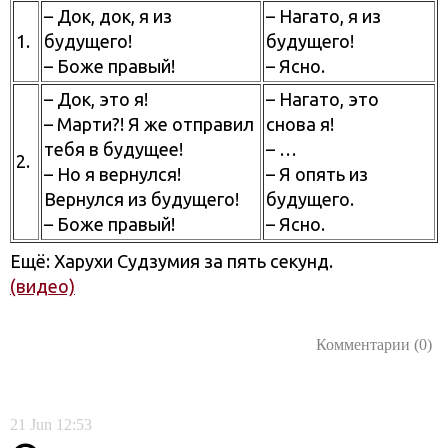
– Док, док, я из
– Нагато, я из
1.
будущего!
будущего!
– Боже правый!
– Ясно.
– Док, это я!
– Нагато, это
– Марти?! Я же отправил
снова я!
тебя в будущее!
– …
2.
– Но я вернулся!
– Я опять из
Вернулся из будущего!
будущего.
– Боже правый!
– Ясно.
Ещё: Харухи Судзумия за пять секунд.
(видео)
Комментарии (0)
21
Jun
12:53