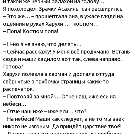
и такой же чёрный балахон на голову….
Я похолодел. Зрачки Асахины-сан расширилсь.
– Это же… – прошептала она, в ужасе глядя на
одеяния в руках Харухи… – костюм…
– Попа! Костюм попа!
– Н-но я не знаю, что делать…
– Сейчас расскажу! У меня всё продумано. Встань
сюда и маши кадилом вот так, слева направо.
Готова?
Харухи полезла в карман и достала оттуда
свёрнутые в трубочку страницы каких-то
распечаток.
– Повторяй за мной!… Отче наш, иже еси на
небеси…
– Отче наш иже – иже еси… что?
– На небеси! Маши как следует, а не то мы ввек
никого не изгоним! Да приидёт царствие твоё!
– Да при- приидет царствие твоё, да пребудет