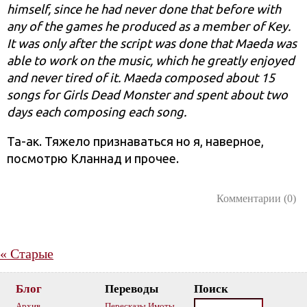
himself, since he had never done that before with
any of the games he produced as a member of Key.
It was only after the sсript was done that Maeda was
able to work on the music, which he greatly enjoyed
and never tired of it. Maeda composed about 15
songs for Girls Dead Monster and spent about two
days each composing each song.
Та-ак. Тяжело признаваться но я, наверное,
посмотрю Кланнад и прочее.
Комментарии (0)
«
Старые
Блог
Переводы
Поиск
Архив
Пересказы Имоты