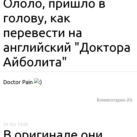
Ололо, пришло в
голову, как
перевести на
английский "Доктора
Айболита"
Doctor Pain
Комментарии (0)
20
Jun
19:06
В оригинале они