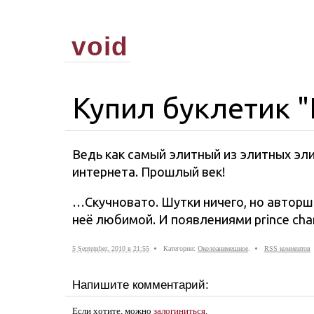
void
Купил буклетик 
Ведь как самый элитный из элитных эли
интернета. Прошлый век!
…Скучновато. Шутки ничего, но авторш
неё любимой. И появлениями prince cha
5 September, 2010 в 21:55
Категории:
Околоанимешное
.
RSS комментов
Напишите комментарий:
Если хотите, можно
залогиниться
.