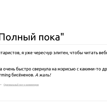
"Полный пока"
таристов, я уже чересчур элитен, чтобы читать ве
а очень быстро свернула на мэрисью с какими-то д
rming бисёненов.
А жаль!
Оригинальный пост и комментарии