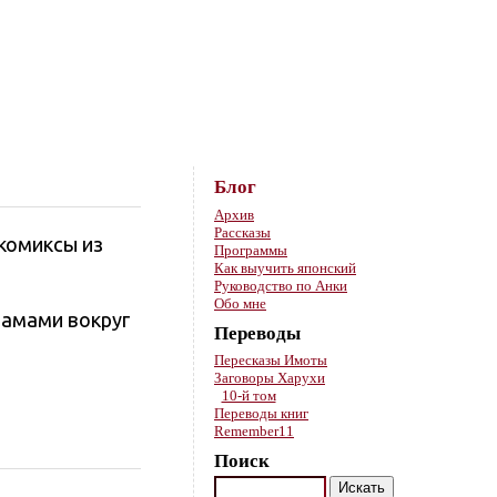
Skip to content
Блог
Архив
Рассказы
бкомиксы из
Программы
Как выучить японский
Руководство по Анки
Обо мне
рамами вокруг
Переводы
Пересказы Имоты
Заговоры Харухи
10-й том
Переводы книг
Remember11
Поиск