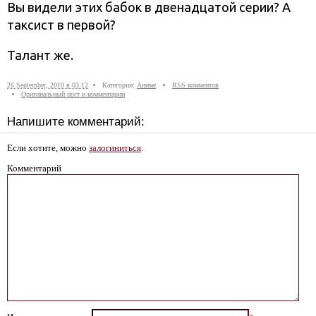
Вы видели этих бабок в двенадцатой серии? А
таксист в первой?
Талант же.
26 September, 2010 в 03:12
Категории:
Аниме
.
RSS комментов
Оригинальный пост и комментарии
Напишите комментарий:
Если хотите, можно
залогиниться
.
Комментарий