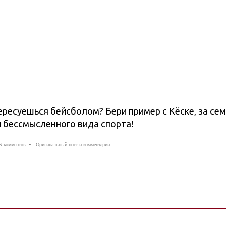
ересуешься бейсболом? Бери пример с Кёске, за сем
и бессмысленного вида спорта!
S комментов
Оригинальный пост и комментарии