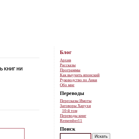
Skip to content
Блог
Архив
Рассказы
ь книг ни
Программы
Как выучить японский
Руководство по Анки
Обо мне
Переводы
Пересказы Имоты
Заговоры Харухи
10-й том
Переводы книг
Remember11
Поиск