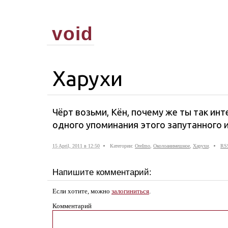
void
Харухи
Чёрт возьми, Кён, почему же ты так инт
одного упоминания этого запутанного 
15 April, 2011 в 12:50
Категории:
OreImo
,
Околоанимешное
,
Харухи
.
RS
Напишите комментарий:
Если хотите, можно
залогиниться
.
Комментарий