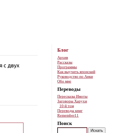
Skip to content
Блог
Архив
Рассказы
 с двух
Программы
Как выучить японский
Руководство по Анки
Обо мне
Переводы
Пересказы Имоты
Заговоры Харухи
10-й том
Переводы книг
Remember11
Поиск