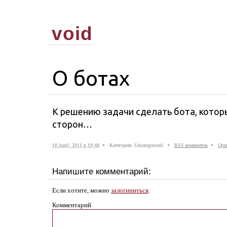
void
О ботах
К решению задачи сделать бота, котор
сторон…
18 April, 2011 в 19:48
Категории: Uncategorized.
RSS комментов
Ори
Напишите комментарий:
Если хотите, можно
залогиниться
.
Комментарий