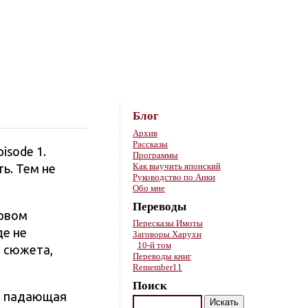
Skip to content
Блог
Архив
Рассказы
isode 1.
Программы
Как выучить японский
ь. Тем не
Руководство по Анки
Обо мне
Переводы
ервом
Пересказы Имоты
де не
Заговоры Харухи
10-й том
и сюжета,
Переводы книг
Remember11
Поиск
и, падающая