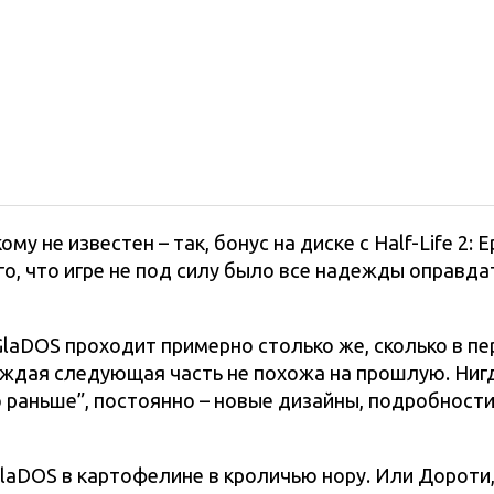
 не известен – так, бонус на диске с Half-Life 2: Ep
го, что игре не под силу было все надежды оправдат
 GlaDOS проходит примерно столько же, сколько в п
 каждая следующая часть не похожа на прошлую. Ниг
о раньше”, постоянно – новые дизайны, подробност
с GlaDOS в картофелине в кроличью нору. Или Дорот