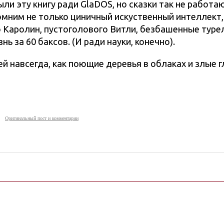
и эту книгу ради GlaDOS, но сказки так не работаю
ним не только циничный искуственный интеллект, а
Каролин, пустоголового Витли, безбашенные турел
ь за 60 баксов. (И ради науки, конечно).
ней навсегда, как поющие деревья в облаках и злые г
Оригинальный пост и комментарии