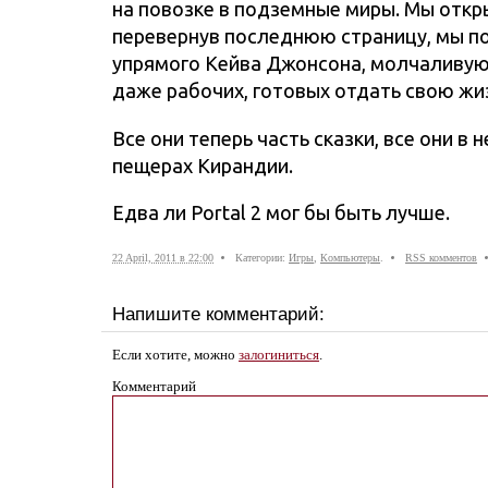
на повозке в подземные миры. Мы открыл
перевернув последнюю страницу, мы пом
упрямого Кейва Джонсона, молчаливую 
даже рабочих, готовых отдать свою жизн
Все они теперь часть сказки, все они в 
пещерах Кирандии.
Едва ли Portal 2 мог бы быть лучше.
22 April, 2011 в 22:00
Категории:
Игры
,
Компьютеры
.
RSS комментов
Напишите комментарий:
Если хотите, можно
залогиниться
.
Комментарий