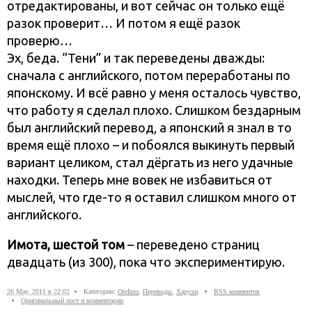
отредактированы, и вот сейчас он только ещё
разок проверит… И потом я ещё разок
проверю…
Эх, беда. “Тени” и так переведены дважды:
сначала с английского, потом переработаны по
японскому. И всё равно у меня осталось чувство,
что работу я сделал плохо. Слишком бездарным
был английский перевод, а японский я знал в то
время ещё плохо – и побоялся выкинуть первый
вариант целиком, стал дёргать из него удачные
находки. Теперь мне вовек не избавиться от
мыслей, что где-то я оставил слишком много от
английского.
Имота, шестой том
– переведено страниц
двадцать (из 300), пока что экспериментирую.
26 May, 2011 в 22:02
Категории:
OreImo
,
Переводы
,
Харухи
.
RSS комментов
Оригинальный пост и комментарии