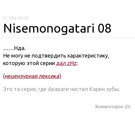
01
Mar
00:41
Nisemonogatari 08
……Нда.
Не могу не подтвердить характеристику,
которую этой серии
дал zHz
:
(нецензурная лексика)
Это та серия, где Арараги чистил Карен зубы.
Комментарии (0)