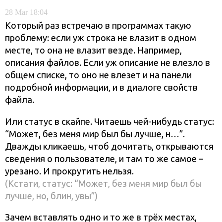
28
Mar
18:04
Который раз встречаю в программах такую
проблему: если уж строка не влазит в одном
месте, то она не влазит везде. Например,
описания файлов. Если уж описание не влезло в
общем списке, то оно не влезет и на панели
подробной информации, и в диалоге свойств
файла.
Или статус в скайпе. Читаешь чей-нибудь статус:
“Может, без меня мир был бы лучше, н…”.
Дважды кликаешь, чтоб дочитать, открываются
сведения о пользователе, и там то же самое –
урезано. И прокрутить нельзя.
(Кстати, статус: “Может, без меня мир был бы
лучше, но, блин, увы”)
Зачем вставлять одно и то же в трёх местах,