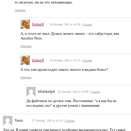
то мелочах, ни на что невлияющих.
Ответить
himself
24 October, 2012 в 14:29
|
Ссылка
А, я этого не знал. Думал, может, манга – это сайдстори, как
Another Note.
Ответить
himself
24 October, 2012 в 15:17
|
Ссылка
А что там происходит такого лихого в медака-боксе?
Ответить
hlidskalph
26 October, 2012 в 12:09
|
Ссылка
Да файтинги по десять глав. Постоянные “а я как бы из
последних сил” и другие рояли с пианинами.
Vario
27 October, 2012 в 15:13
|
Ссылка
Это да. В плане сюжета там ничего особенно выдающегося нет. Тут самое