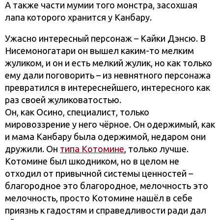
А также части мумии того монстра, засохшая
лапа которого хранится у Канбару.
Ужасно интересный персонаж – Кайки Дэнсю. В
Нисемоногатари он вышел каким-то мелким
жуликом, и он и есть мелкий жулик, но как только
ему дали поговорить – из невнятного персонажа
превратился в интереснейшего, интересного как
раз своей жуликоватостью.
Он, как Осино, специалист, только
мировоззрение у него чёрное. Он одержимый, как
и мама Канбару была одержимой, недаром они
дружили. Он
типа Котомине
, только лучше.
Котомине был шкодником, но в целом не
отходил от привычной системы ценностей –
благородное это благородное, мелочность это
мелочность, просто Котомине нашёл в себе
приязнь к гадостям и справедливости ради дал