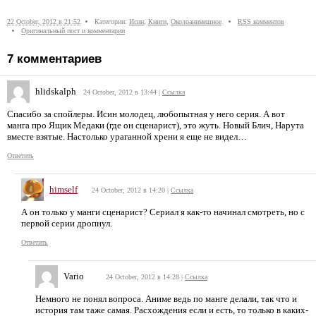
22 October, 2012 в 21:52
Категории:
Исин
,
Книги
,
Околоанимешное
.
RSS комментов
Оригинальный пост и комментарии
7
комментариев
hlidskalph
24 October, 2012 в 13:44
|
Ссылка
Спасибо за спойлеры. Исин молодец, любопытная у него серия. А вот
манга про Ящик Медаки (где он сценарист), это жуть. Новый Блич, Нарута
вместе взятые. Настолько ураганной хрени я еще не видел…
Ответить
himself
24 October, 2012 в 14:20
|
Ссылка
А он только у манги сценарист? Сериал я как-то начинал смотреть, но с
первой серии дропнул.
Ответить
Vario
24 October, 2012 в 14:28
|
Ссылка
Немного не понял вопроса. Аниме ведь по манге делали, так что и
история там таже самая. Расхождения если и есть, то только в каких-