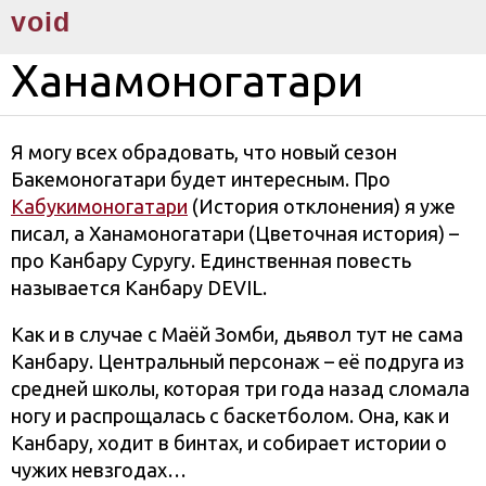
void
Ханамоногатари
Я могу всех обрадовать, что новый сезон
Бакемоногатари будет интересным. Про
Кабукимоногатари
(История отклонения) я уже
писал, а Ханамоногатари (Цветочная история) –
про Канбару Суругу. Единственная повесть
называется Канбару DEVIL.
Как и в случае с Маёй Зомби, дьявол тут не сама
Канбару. Центральный персонаж – её подруга из
средней школы, которая три года назад сломала
ногу и распрощалась с баскетболом. Она, как и
Канбару, ходит в бинтах, и собирает истории о
чужих невзгодах…