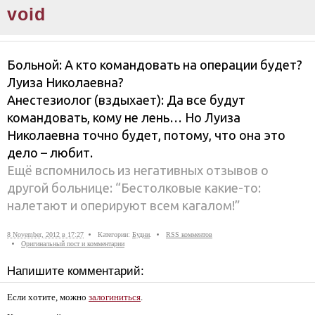
void
Больной: А кто командовать на операции будет?
Луиза Николаевна?
Анестезиолог (вздыхает): Да все будут
командовать, кому не лень… Но Луиза
Николаевна точно будет, потому, что она это
дело – любит.
Ещё вспомнилось из негативных отзывов о
другой больнице: “Бестолковые какие-то:
налетают и оперируют всем кагалом!”
8 November, 2012 в 17:27
Категории:
Будни
.
RSS комментов
Оригинальный пост и комментарии
Напишите комментарий:
Если хотите, можно
залогиниться
.