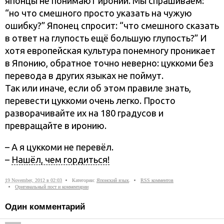
японцы не понимают иронии. Мы спрашиваем:
“но что смешного просто указать на чужую
ошибку?” Японец спросит: “что смешного сказать
в ответ на глупость ещё большую глупость?” И
хотя европейская культура понемногу проникает
в Японию, обратное точно неверно: цуккоми без
перевода в других языках не поймут.
Так или иначе, если об этом правиле знать,
перевести цуккоми очень легко. Просто
разворачивайте их на 180 градусов и
превращайте в иронию.
– А я цуккоми не перевёл.
–
Нашёл, чем гордиться!
19 November, 2012 в 02:03
Категории:
Японский язык
.
RSS комментов
Оригинальный пост и комментарии
Один комментарий