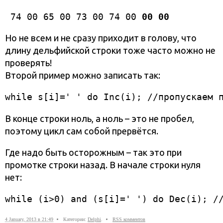
 74 00 65 00 73 00 74 00 
00 00
Но не всем и не сразу приходит в голову, что
длину дельфийской строки тоже часто можно не
проверять!
Второй пример можно записать так:
while s[i]=' ' do Inc(i); //пропускаем 
В конце строки ноль, а ноль – это не пробел,
поэтому цикл сам собой прервётся.
Где надо быть осторожным – так это при
промотке строки назад. В начале строки нуля
нет:
while (i>0) and (s[i]=' ') do Dec(i); /
4 January, 2013 в 21:49
Категории:
Delphi
.
RSS комментов