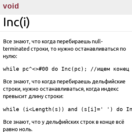
void
Inc(i)
Все знают, что когда перебираешь null-
terminated строки, то нужно останавливаться по
нулю:
while pc^<>#00 do Inc(pc); //ищем конец
Все знают, что когда перебираешь дельфийские
строки, нужно останавливаться, когда индекс
превысит длину строки:
while (i<Length(s)) and (s[i]=' ') do I
Все знают, что у дельфийских строк в конце всё
равно ноль.