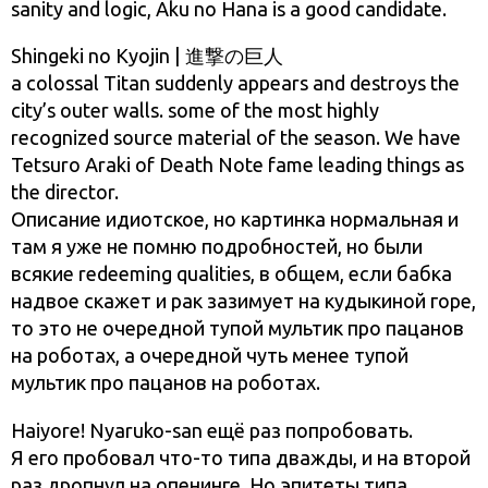
sanity and logic, Aku no Hana is a good candidate.
Shingeki no Kyojin | 進撃の巨人
a colossal Titan suddenly appears and destroys the
city’s outer walls. some of the most highly
recognized source material of the season. We have
Tetsuro Araki of Death Note fame leading things as
the director.
Описание идиотское, но картинка нормальная и
там я уже не помню подробностей, но были
всякие redeeming qualities, в общем, если бабка
надвое скажет и рак зазимует на кудыкиной горе,
то это не очередной тупой мультик про пацанов
на роботах, а очередной чуть менее тупой
мультик про пацанов на роботах.
Haiyore! Nyaruko-san ещё раз попробовать.
Я его пробовал что-то типа дважды, и на второй
раз дропнул на опенинге. Но эпитеты типа