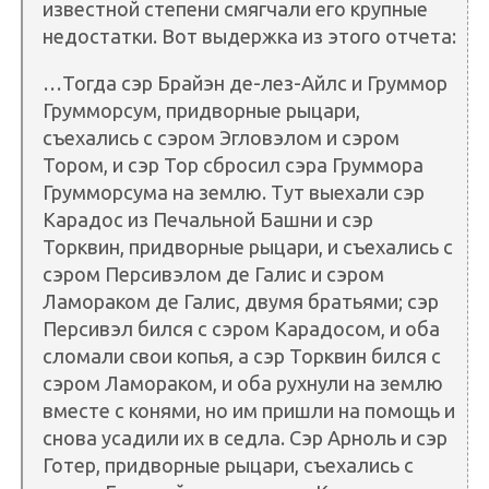
известной степени смягчали его крупные
недостатки. Вот выдержка из этого отчета:
…Тогда сэр Брайэн де-лез-Айлс и Груммор
Грумморсум, придворные рыцари,
съехались с сэром Эгловэлом и сэром
Тором, и сэр Тор сбросил сэра Груммора
Грумморсума на землю. Тут выехали сэр
Карадос из Печальной Башни и сэр
Торквин, придворные рыцари, и съехались с
сэром Персивэлом де Галис и сэром
Ламораком де Галис, двумя братьями; сэр
Персивэл бился с сэром Карадосом, и оба
сломали свои копья, а сэр Торквин бился с
сэром Ламораком, и оба рухнули на землю
вместе с конями, но им пришли на помощь и
снова усадили их в седла. Сэр Арноль и сэр
Готер, придворные рыцари, съехались с