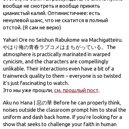
вообще не смотреть и вообще принять
цианистый калий. Оптимистичнее: есть
ненулевой шанс, что не скатится в полный
отстой. (Я сам не верю)
Yahari Ore no Seishun Rabukome wa Machigatteiru.
やはり俺の青春ラブコメはまちがっている。The
atmosphere is practically marinated in warped
cynicism, and the characters are compellingly
unlikable. Their interactions even have a bit of a
trainwreck quality to them – everyone is so twisted
it’s just fascinating to watch.
Это мы уже прошли,
см. прошлый пост
.
Aku no Hana | 惡の華 Before he can properly think,
noises outside the classroom prompt him to steal the
uniform and dash back home. If you’re looking for a
show that seeks to challenge your faith in human