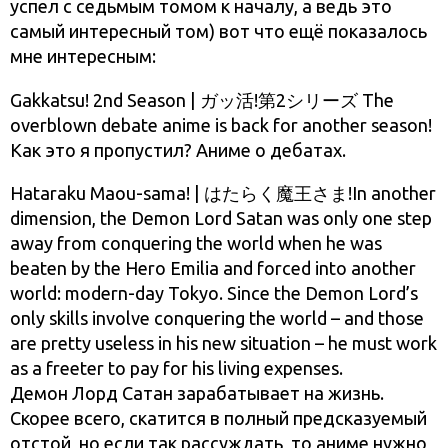
успел с седьмым томом к началу, а ведь это
самый интересный том) вот что ещё показалось
мне интересным:
Gakkatsu! 2nd Season | ガッ活!第2シリーズ The
overblown debate anime is back for another season!
Как это я пропустил? Аниме о дебатах.
Hataraku Maou-sama! | はたらく魔王さま!In another
dimension, the Demon Lord Satan was only one step
away from conquering the world when he was
beaten by the Hero Emilia and forced into another
world: modern-day Tokyo. Since the Demon Lord’s
only skills involve conquering the world – and those
are pretty useless in his new situation – he must work
as a freeter to pay for his living expenses.
Демон Лорд Сатан зарабатывает на жизнь.
Скорее всего, скатится в полный предсказуемый
отстой, но если так рассуждать, то аниме нужно