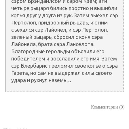
сэром Брэндайлсом и сэром Кэем; эти
четыре рыцаря бились яростно и вышибли
копья друг у друга из рук. Затем выехал сэр
Пертолоп, придворный рыцарь, и с ним
съехался сэр Лайонел, и сэр Пертолоп,
зеленый рыцарь, сбросил с коня сэра
Лайонела, брата сэра Ланселота.
Благородные герольды объявили его
победителем и восславили его имя. Затем
сэр Блербарис преломил свое копье о сэра
Гарета, но сам не выдержал силы своего
удара и рухнул наземь…
Комментарии (0)