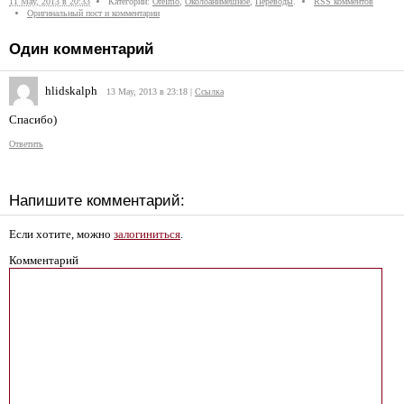
11 May, 2013 в 20:33
Категории:
OreImo
,
Околоанимешное
,
Переводы
.
RSS комментов
Оригинальный пост и комментарии
Один комментарий
hlidskalph
13 May, 2013 в 23:18
|
Ссылка
Спасибо)
Ответить
Напишите комментарий:
Если хотите, можно
залогиниться
.
Комментарий