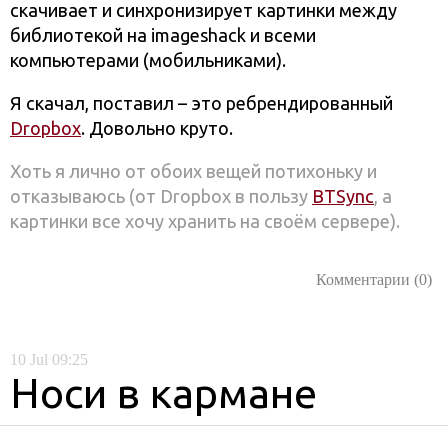
скачивает и синхронизирует картинки между
библиотекой на imageshack и всеми
компьютерами (мобильниками).
Я скачал, поставил – это ребрендированный
Dropbox
. Довольно круто.
Хоть я лично от обоих вещей потихоньку и
отказываюсь (от Dropbox в пользу
BTSync
, а
картинки все хочу хранить на своём сервере).
Комментарии (0)
10
Jul
09:25
Носи в кармане