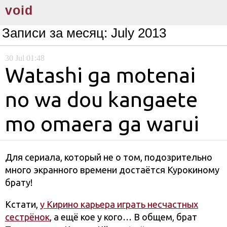
void
Записи за месяц:
July 2013
30
Jul
01:48
Watashi ga motenai
no wa dou kangaete
mo omaera ga warui
Для сериала, который не о том, подозрительно
много экранного времени достаётся Курокиному
брату!
Кстати,
у Кирино карьера играть несчастных
сестрёнок
, а ещё кое у кого… В общем, брат