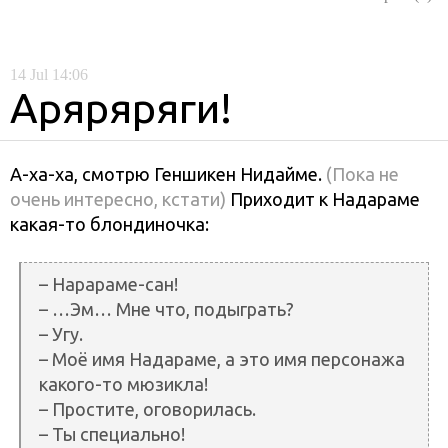
14
Jul
14:06
Аряряряги!
А-ха-ха, смотрю Геншикен Нидайме.
(Пока не
очень интересно, кстати)
Приходит к Надараме
какая-то блондиночка:
– Нарараме-сан!
– …Эм… Мне что, подыграть?
– Угу.
– Моё имя Надараме, а это имя персонажа
какого-то мюзикла!
– Простите, оговорилась.
– Ты специально!