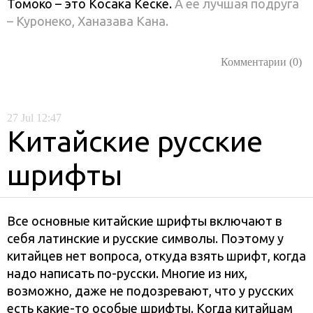
Томоко – это Косака Кёске.
А её лучшая подруга
– Куронеко, Ханазава Кана.
Комментарии (0)
27
Jul
12:47
Китайские русские
шрифты
Все основные китайские шрифты включают в
себя латинские и русские символы. Поэтому у
китайцев нет вопроса, откуда взять шрифт, когда
надо написать по-русски. Многие из них,
возможно, даже не подозревают, что у русских
есть какие-то особые шрифты. Когда китайцам