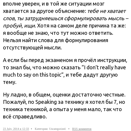
вполне уверен, и в той же ситуации мозг
хватается за другое объяснение:
тебе не хватает
слов, ты затрудняешься сформулировать мысль –
пробуй, ищи
. Хотя на самом деле причина та же:
я вообще не знаю, что тут можно ответить.
Нельзя найти слова для формулирования
отсутствующей мысли.
А если бы перед экзаменом я прочёл инструкции,
то знал бы, что можно сказать “I don’t really have
much to say on this topic”, и тебе дадут другую
тему.
Ну ладно, в общем, оценки достаточно честные.
Пожалуй, по Speaking за технику я хотел бы 7, но
техника техникой, а опыта у меня мало, так что
всё справедливо.
23 July, 2014 в 12:33
Категории: Uncategorized.
RSS комментов