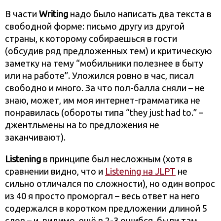
В части
Writing
надо было написать два текста в
свободной форме: письмо другу из другой
страны, к которому собираешься в гости
(обсудив ряд предложенных тем) и критическую
заметку на тему “мобильники полезнее в быту
или на работе”. Уложился ровно в час, писал
свободно и много. За что пол-балла сняли – не
знаю, может, им моя интернет-грамматика не
понравилась (обороты типа “they just had to.” –
джентльмены на to предложения не
заканчивают).
Listening
в принципе был несложным (хотя в
сравнении видно, что и
Listening на JLPT
не
сильно отличался по сложности), но один вопрос
из 40 я просто проморгал – весь ответ на него
содержался в коротком предложении длиной 5
слов – и, видимо, ещё в 2-3 ошибся, были там