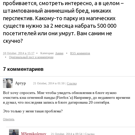
пробивается, смотреть интересно, а в целом –
штампованный анимешный бред, никаких
перспектив. Какому-то парку из магических
существ нужно за 2 месяца набрать 500 000
посетителей или они умрут. Вам самим не
скучно?
18 October, 2014 в 15:17
Категории:
Аниме
.
RSS комментов
Оригинальный пост и комментарии
7
комментариев
Артур
21 October, 2014 в 01:50
|
Ссылка
Всё хочу спросить. Мне чтобы увидеть обновления в блоге нужно
очистить кэш огненной панды (Firefox’а) Например, до недавнего времени
я думал, что последняя запись в блоге датирована 20 сентября.
Это только у меня такая проблема?
Ответить
MSemikolenov
21 October, 2014 в 09:54
|
Ссылка