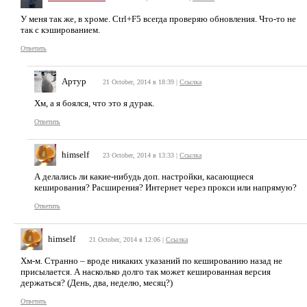
У меня так же, в хроме. Ctrl+F5 всегда проверяю обновления. Что-то не
так с кэшированием.
Ответить
Артур
21 October, 2014 в 18:39
|
Ссылка
Хм, а я боялся, что это я дурак.
Ответить
himself
23 October, 2014 в 13:33
|
Ссылка
А делались ли какие-нибудь доп. настройки, касающиеся
кеширования? Расширения? Интернет через прокси или напрямую?
Ответить
himself
21 October, 2014 в 12:06
|
Ссылка
Хм-м. Странно – вроде никаких указаний по кешированию назад не
присылается. А насколько долго так может кешированная версия
держаться? (День, два, неделю, месяц?)
Ответить