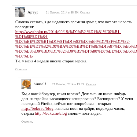
Артур
21 October, 2014 в 18:39
|
Ссылка
Сложно сказать, я до недавнего времени думал, что вот эта новость
последняя:
http://www.boku.ru/2014/09/19/%D0%B2-%D1%81%D0%B1-
%D1%80%D1%84-
%D0%BE%D0%B1%D1%81%D1%83%D0%B4%D1%8F%D1%82-
%D0%BE%D1%82%D0%BA%D0%BB%D1%8E%D1%87%D0%B5%D
%D0%B8%D0%BD%D1%82%D0%B5%D1%80%D0%BD%D0%B5%D
%D0%BE/
Т.е. у меня 4 недели висела старая версия.
Ответить
himself
23 October, 2014 в 13:33
|
Ссылка
Хм, а какой браузер, какая версия? Делались ли какие-нибудь
доп. настройки, касающиеся кеширования? Расширения? У меня
последний Firefox, сейчас вот попробовал – открыл
http://boku.ru/blog
, написал пост на дайри, подождал часок,
открыл
http://boku.ru/blog
снова – пост виден.
Ответить