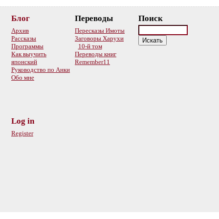
Блог
Переводы
Поиск
Архив
Пересказы Имоты
Рассказы
Заговоры Харухи
Программы
10-й том
Как выучить
Переводы книг
японский
Remember11
Руководство по Анки
Обо мне
Log in
Register