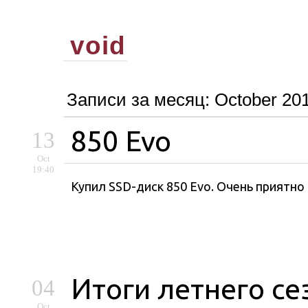
void
Записи за месяц:
October 20
850 Evo
13
Oct
19:40
Купил SSD-диск 850 Evo. Очень приятно
Итоги летнего се
04
Oct