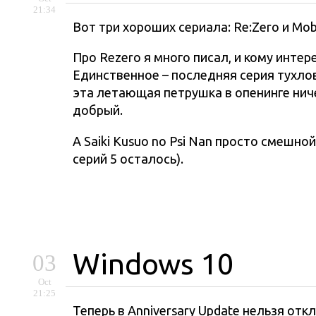
21:34
Вот три хороших сериала: Re:Zero и Mob P
Про Rezero я много писал, и кому интер
Единственное – последняя серия тухло
эта летающая петрушка в опенинге нич
добрый.
А Saiki Kusuo no Psi Nan просто смешн
серий 5 осталось).
Windows 10
03
Oct
21:25
Теперь в Anniversary Update нельзя от