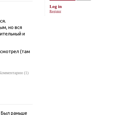
Log in
Register
ся.
ым, но вся
жительный и
осмотрел (там
Комментарии (1)
. Был раньше