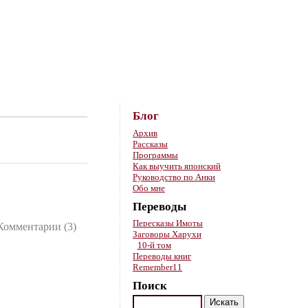
Skip to content
Блог
Архив
Рассказы
Программы
Как выучить японский
Руководство по Анки
Обо мне
Переводы
Пересказы Имоты
Комментарии (3)
Заговоры Харухи
10-й том
Переводы книг
Remember11
Поиск