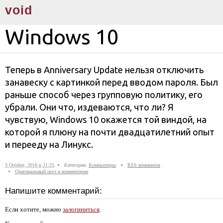
void
Windows 10
Теперь в Anniversary Update нельзя отключить
занавеску с картинкой перед вводом пароля. Был
раньше способ через групповую политику, его
убрали. Они что, издеваются, что ли? Я
чувствую, Windows 10 окажется той виндой, на
которой я плюну на почти двадцатилетний опыт
и перееду на Линукс.
3 October, 2016 в 21:25
Категории:
Компьютеры
.
RSS комментов
Оригинальный пост и комментарии
Напишите комментарий:
Если хотите, можно
залогиниться
.