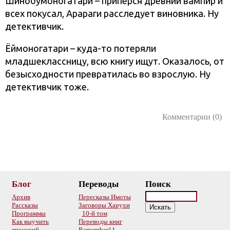
Шинобумоногатари – припёрся древний вампир и
всех покусал, Арараги расследует виновника. Ну
детективчик.
Ёймоногатари – куда-то потеряли
младшеклассницу, всю книгу ищут. Оказалось, от
безысходности превратилась во взрослую. Ну
детективчик тоже.
Комментарии (0)
Блог
Переводы
Поиск
Архив
Пересказы Имоты
Рассказы
Заговоры Харухи
Программы
10-й том
Как выучить
Переводы книг
японский
Remember11