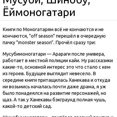
Ёймоногатари
Книги по Моногатарям всё не кончаются и не
кончаются, "off season" перешёл в очередную
пачку "monster season". Прочёл сразу три:
Мусубимоногатари — Арараги после универа,
работает в местной полиции кайи. Ну рассказики
какие-то, основной интерес это что стало с кем
из героев. Будущее выглядит невесело. В
середине книги притащилась Ханекава и откуда
ни возьмись началась почти даже драма, я уж
было понадеялся на развитие персонажей, но
щаз. А так у Ханекавы бэкграунд полная чушь,
какой-то детский сад.