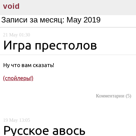
void
Записи за месяц:
May 2019
21
May
01:30
Игра престолов
Ну что вам сказать!
(спойлеры!)
Комментарии (5)
19
May
13:05
Русское авось