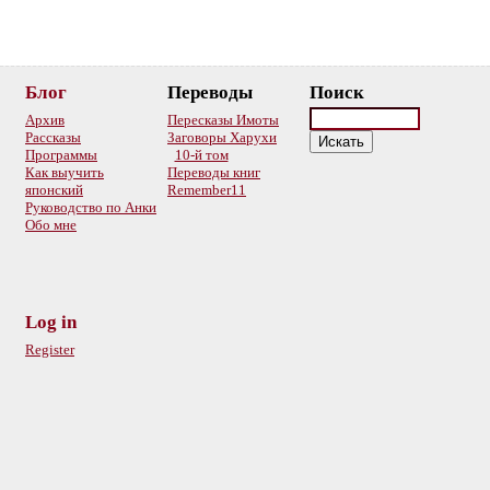
Блог
Переводы
Поиск
Архив
Пересказы Имоты
Рассказы
Заговоры Харухи
Программы
10-й том
Как выучить
Переводы книг
японский
Remember11
Руководство по Анки
Обо мне
Log in
Register