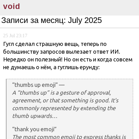
void
Записи за месяц:
July 2025
25
Jul
23:17
Гугл сделал страшную вещь, теперь по
большинству запросов вылезает ответ ИИ.
Нередко он полезный! Но он есть и когда совсем
не думаешь о нём, а гуглишь ерунду:
“thumbs up emoji” —
A “thumbs up” is a gesture of approval,
agreement, or that something is good. It’s
commonly represented by extending the
thumb upwards…
“thank you emoji”
The most common emoji to express thanks is