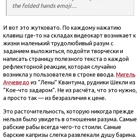
the folded hands emoji…
И вот это жутковато. По каждому нажатию
клавиш где-то на складах видеокарт возникает к
жизни маленький трудолюбивый разум с
заданием выложиться, подойти творчески и
написать страницу полезного текста о каждой
рефлекторной реакции, которая случайно
возникла у пользователя в строке ввода.
Мигель
Аччеведо
из “Лены” Квантума, рудники Шекли из
“Кое-что задаром”. Не из расчёта, что это нужно,
а просто так — из безразличия к цене.
Это расточительность, которую никогда прежде
нельзя было увидеть в отношении разума. Самые
рабские рабы всегда чего-то стоили. Самые
барские капризы слегка развлекали душу барина.