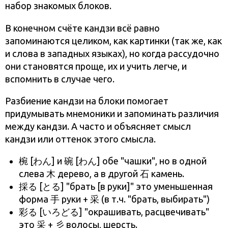
набор знакомых блоков.
В конечном счёте кандзи всё равно
запоминаются целиком, как картинки (так же, как
и слова в западных языках), но когда рассудочно
они становятся проще, их и учить легче, и
вспомнить в случае чего.
Разбиение кандзи на блоки помогает
придумывать мнемоники и запоминать различия
между кандзи. А часто и объясняет смысл
кандзи или оттенок этого смысла.
椀 [わん] и 碗 [わん] обе "чашки", но в одной
слева 木 дерево, а в другой 石 камень.
採る [とる] "брать [в руки]" это уменьшенная
форма 手 руки + 采 (в т.ч. "брать, выбирать")
彩る [いろどる] "окрашивать, расцвечивать"
это 采 + 彡 волосы, шерсть.