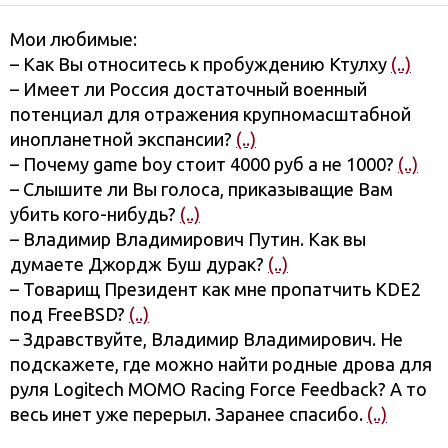
Мои любимые:
– Как Вы относитесь к пробуждению Ктулху
(..)
– Имеет ли Россия достаточный военный
потенциал для отражения крупномасштабной
инопланетной экспансии?
(..)
– Почему game boy стоит 4000 руб а не 1000?
(..)
– Слышите ли Вы голоса, приказыващие Вам
убить кого-нибудь?
(..)
– Владимир Владимирович Путин. Как вы
думаете Джордж Буш дурак?
(..)
– Товарищ Президент как мне пропатчить KDE2
под FreeBSD?
(..)
– Здравствуйте, Владимир Владимирович. Не
подскажете, где можно найти родные дрова для
руля Logitech MOMO Racing Force Feedback? А то
весь инет уже перерыл. Заранее спасибо.
(..)