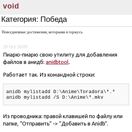
void
Категория:
Победа
Повседневные достижения, которыми я горжусь.
28
Oct
18:09
Пиарю-пиарю свою утилиту для добавления
файлов в анидб:
anidbtool
.
Работает так. Из командной строки:
anidb mylistadd D:\Anime\Toradora\*.*

anidb mylistadd /S D:\Anime\*.mkv
Из проводника: правой клавишей по файлу или
папке, “Отправить” -> “Добавить в Anidb”.