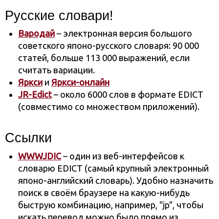
Русские словари!
Вародай
– электронная версия большого
советского японо-русского словаря: 90 000
статей, больше 113 000 выражений, если
считать вариации.
Яркси
и
Яркси-онлайн
JR-Edict
– около 6000 слов в формате EDICT
(совместимо со множеством приложений).
Ссылки
WWWJDIC
– один из веб-интерфейсов к
словарю EDICT (самый крупный электронный
японо-английский словарь). Удобно назначить
поиск в своём браузере на какую-нибудь
быструю комбинацию, например, "jp", чтобы
искать перевод можно было прямо из