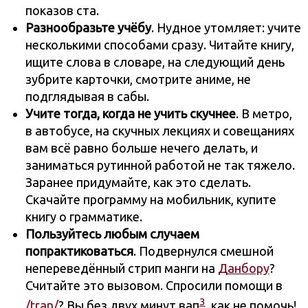
показов ста.
Разнообразьте учёбу
. Нудное утомляет: учите
несколькими способами сразу. Читайте книгу,
ищите слова в словаре, на следующий день
зубрите карточки, смотрите аниме, не
подглядывая в сабы.
Учите тогда, когда не учить скучнее
. В метро,
в автобусе, на скучных лекциях и совещаниях
вам всё равно больше нечего делать, и
заниматься рутинной работой не так тяжело.
Заранее придумайте, как это сделать.
Скачайте программу на мобильник, купите
книгу о грамматике.
Пользуйтесь любым случаем
попрактиковаться
. Подвернулся смешной
непереведённый стрип манги на
Данбору
?
Считайте это вызовом. Спросили помощи в
3
/tran/
? Вы без двух минут вап
, как не помочь!