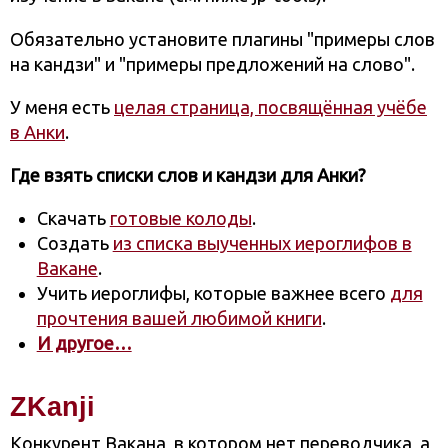
Обязательно установите плагины "примеры слов
на кандзи" и "примеры предложений на слово".
У меня есть
целая страница, посвящённая учёбе
в Анки
.
Где взять списки слов и кандзи для Анки?
Скачать
готовые колоды
.
Создать
из списка выученных иероглифов в
Вакане
.
Учить иероглифы, которые важнее всего
для
прочтения вашей любимой книги
.
И другое…
ZKanji
Конкурент Вакана, в котором нет переводчика, а