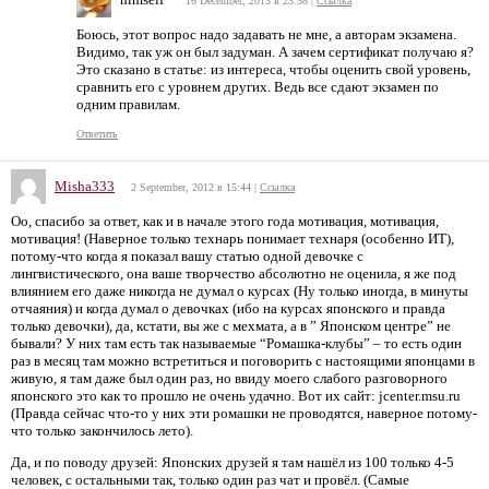
16 December, 2013 в 23:58
|
Ссылка
Боюсь, этот вопрос надо задавать не мне, а авторам экзамена.
Видимо, так уж он был задуман. А зачем сертификат получаю я?
Это сказано в статье: из интереса, чтобы оценить свой уровень,
сравнить его с уровнем других. Ведь все сдают экзамен по
одним правилам.
Ответить
Misha333
2 September, 2012 в 15:44
|
Ссылка
Оо, спасибо за ответ, как и в начале этого года мотивация, мотивация,
мотивация! (Наверное только технарь понимает технаря (особенно ИТ),
потому-что когда я показал вашу статью одной девочке с
лингвистического, она ваше творчество абсолютно не оценила, я же под
влиянием его даже никогда не думал о курсах (Ну только иногда, в минуты
отчаяния) и когда думал о девочках (ибо на курсах японского и правда
только девочки), да, кстати, вы же с мехмата, а в ” Японском центре” не
бывали? У них там есть так называемые “Ромашка-клубы” – то есть один
раз в месяц там можно встретиться и поговорить с настоящими японцами в
живую, я там даже был один раз, но ввиду моего слабого разговорного
японского это как то прошло не очень удачно. Вот их сайт: jcenter.msu.ru
(Правда сейчас что-то у них эти ромашки не проводятся, наверное потому-
что только закончилось лето).
Да, и по поводу друзей: Японских друзей я там нашёл из 100 только 4-5
человек, с остальными так, только один раз чат и провёл. (Самые