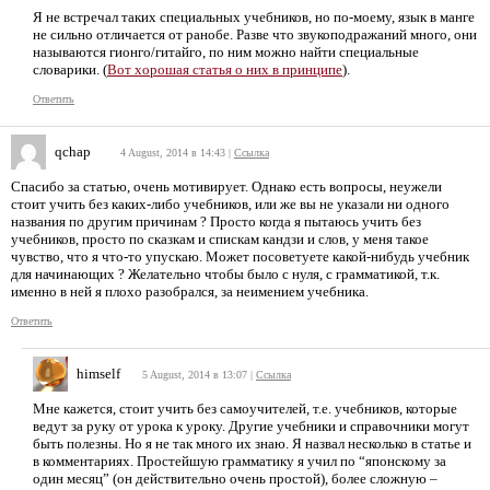
Я не встречал таких специальных учебников, но по-моему, язык в манге
не сильно отличается от ранобе. Разве что звукоподражаний много, они
называются гионго/гитайго, по ним можно найти специальные
словарики. (
Вот хорошая статья о них в принципе
).
Ответить
qchap
4 August, 2014 в 14:43
|
Ссылка
Спасибо за статью, очень мотивирует. Однако есть вопросы, неужели
стоит учить без каких-либо учебников, или же вы не указали ни одного
названия по другим причинам ? Просто когда я пытаюсь учить без
учебников, просто по сказкам и спискам кандзи и слов, у меня такое
чувство, что я что-то упускаю. Может посоветуете какой-нибудь учебник
для начинающих ? Желательно чтобы было с нуля, с грамматикой, т.к.
именно в ней я плохо разобрался, за неимением учебника.
Ответить
himself
5 August, 2014 в 13:07
|
Ссылка
Мне кажется, стоит учить без самоучителей, т.е. учебников, которые
ведут за руку от урока к уроку. Другие учебники и справочники могут
быть полезны. Но я не так много их знаю. Я назвал несколько в статье и
в комментариях. Простейшую грамматику я учил по “японскому за
один месяц” (он действительно очень простой), более сложную –