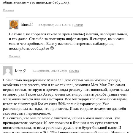
общительные – это японские бабушки).
Ответить
himself
3 September, 2012 в 23:49
|
Ссылка
Не бывал, не собрался как-то за время учёбы) Лентяй, необщительный,
и так далее. Спасибо за полезную информацию. Я смотрю, вы и сами
много что пробовали. Если у вас есть интересные наблюдения,
пожалуйста, сообщайте 🙂
Ответить
レック
23 September, 2012 в 22:30
|
Ссылка
Полностью поддерживаю Misha333, что статья очень мотивирующая,
особенно если учесть, что я тоже технарь, закончил Мех-Мат. Это самая
первая статья, которую я прочел, когда решил учить японский, прочитывал
ее много раз. Также как Автор, очень хотел прочитать ранобэ, узнать чем
же закончилась та или иная история. Все благодаря японским аниматарам,
которые снимут дай Бог от силы 50% полной экранизации. Уже
распланировал на годы, что прочитать. И как-то даже незаметно для себя
захотел стать переводчиком.
И я считаю, что мне повезло с учителем, нашел в моей маленькой Туле
преподавателя, которая 10 лет прожила в Японии и по-сути является
носителем языка, ко всем усилиям я думаю это будет большой плюс. И
даже в это воскресенье (9月23日) приезжает настоящий японец. Надеюсь с