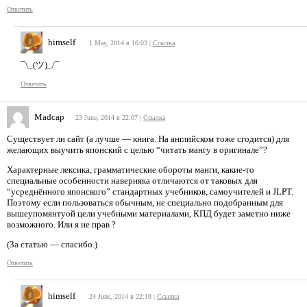
Ответить
himself
1 May, 2014 в 16:03
|
Ссылка
¯\_(ツ)_/¯
Ответить
Madcap
23 June, 2014 в 22:07
|
Ссылка
Существует ли сайт (а лучше — книга. На английском тоже сгодится) для
желающих выучить японский с целью “читать мангу в оригинале”?
Характерные лексика, грамматические обороты манги, какие-то
специальные особенности наверняка отличаются от таковых для
“усреднённого японского” стандартных учебников, самоучителей и JLPT.
Поэтому если пользоваться обычным, не специально подобранным для
вышеупомянтуой цели учебными материалами, КПД будет заметно ниже
возможного. Или я не прав ?
(За статью — спасибо.)
Ответить
himself
24 June, 2014 в 22:18
|
Ссылка