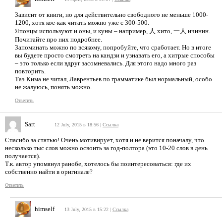
Зависит от книги, но для действительно свободного не меньше 1000-
1200, хотя кое-как читать можно уже с 300-500.
Японцы используют и оны, и куны – например, 人 хито, 一人 ичинин.
Почитайте про них подробнее.
Запоминать можно по всякому, попробуйте, что сработает. Но в итоге
вы будете просто смотреть на кандзи и узнавать его, а хитрые способы
– это только если вдруг засомневались. Для этого надо много раз
повторить.
Таэ Кима не читал, Лаврентьев по грамматике был нормальный, особо
не жалуюсь, понять можно.
Ответить
Sart
12 July, 2015 в 18:56
|
Ссылка
Спасибо за статью! Очень мотивирует, хотя и не верится поначалу, что
несколько тыс слов можно освоить за год-полтора (это 10-20 слов в день
получается).
Т.к. автор упомянул ранобе, хотелось бы поинтересоваться: где их
собственно найти в оригинале?
Ответить
himself
13 July, 2015 в 15:22
|
Ссылка