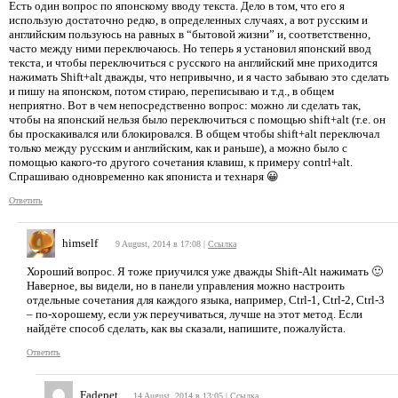
Есть один вопрос по японскому вводу текста. Дело в том, что его я
использую достаточно редко, в определенных случаях, а вот русским и
английским пользуюсь на равных в “бытовой жизни” и, соответственно,
часто между ними переключаюсь. Но теперь я установил японский ввод
текста, и чтобы переключиться с русского на английский мне приходится
нажимать Shift+alt дважды, что непривычно, и я часто забываю это сделать
и пишу на японском, потом стираю, переписываю и т.д., в общем
неприятно. Вот в чем непосредственно вопрос: можно ли сделать так,
чтобы на японский нельзя было переключиться с помощью shift+alt (т.е. он
бы проскакивался или блокировался. В общем чтобы shift+alt переключал
только между русским и английским, как и раньше), а можно было с
помощью какого-то другого сочетания клавиш, к примеру contrl+alt.
Спрашиваю одновременно как япониста и технаря 😀
Ответить
himself
9 August, 2014 в 17:08
|
Ссылка
Хороший вопрос. Я тоже приучился уже дважды Shift-Alt нажимать 🙂
Наверное, вы видели, но в панели управления можно настроить
отдельные сочетания для каждого языка, например, Ctrl-1, Ctrl-2, Ctrl-3
– по-хорошему, если уж переучиваться, лучше на этот метод. Если
найдёте способ сделать, как вы сказали, напишите, пожалуйста.
Ответить
Fadepet
14 August, 2014 в 13:05
|
Ссылка