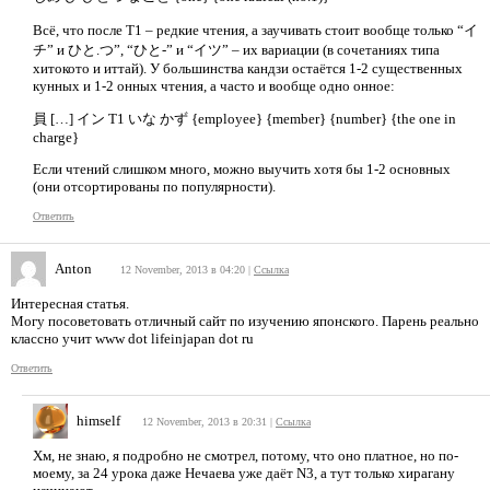
Всё, что после Т1 – редкие чтения, а заучивать стоит вообще только “イ
チ” и ひと.つ”, “ひと-” и “イツ” – их вариации (в сочетаниях типа
хитокото и иттай). У большинства кандзи остаётся 1-2 существенных
кунных и 1-2 онных чтения, а часто и вообще одно онное:
員 […] イン T1 いな かず {employee} {member} {number} {the one in
charge}
Если чтений слишком много, можно выучить хотя бы 1-2 основных
(они отсортированы по популярности).
Ответить
Anton
12 November, 2013 в 04:20
|
Ссылка
Интересная статья.
Могу посоветовать отличный сайт по изучению японского. Парень реально
классно учит www dot lifeinjapan dot ru
Ответить
himself
12 November, 2013 в 20:31
|
Ссылка
Хм, не знаю, я подробно не смотрел, потому, что оно платное, но по-
моему, за 24 урока даже Нечаева уже даёт N3, а тут только хирагану