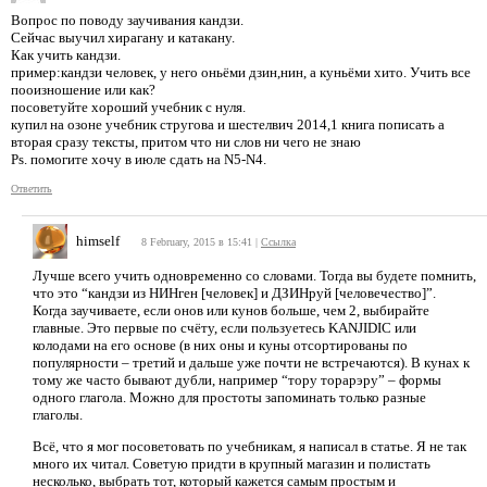
Вопрос по поводу заучивания кандзи.
Сейчас выучил хирагану и катакану.
Как учить кандзи.
пример:кандзи человек, у него оньёми дзин,нин, а куньёми хито. Учить все
пооизношение или как?
посоветуйте хороший учебник с нуля.
купил на озоне учебник стругова и шестелвич 2014,1 книга пописать а
вторая сразу тексты, притом что ни слов ни чего не знаю
Ps. помогите хочу в июле сдать на N5-N4.
Ответить
himself
8 February, 2015 в 15:41
|
Ссылка
Лучше всего учить одновременно со словами. Тогда вы будете помнить,
что это “кандзи из НИНген [человек] и ДЗИНруй [человечество]”.
Когда заучиваете, если онов или кунов больше, чем 2, выбирайте
главные. Это первые по счёту, если пользуетесь KANJIDIC или
колодами на его основе (в них оны и куны отсортированы по
популярности – третий и дальше уже почти не встречаются). В кунах к
тому же часто бывают дубли, например “тору торарэру” – формы
одного глагола. Можно для простоты запоминать только разные
глаголы.
Всё, что я мог посоветовать по учебникам, я написал в статье. Я не так
много их читал. Советую придти в крупный магазин и полистать
несколько, выбрать тот, который кажется самым простым и