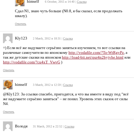
himself
6 October, 2015 в 14:40
|
Ссылка
Сдал N1, знаю чуть больше (N0.8, я бы сказал, если продолжать
шкалу).
Ответить
Kly123
2 March, 2012 в 18:31
|
Ссылка
=) Если всё же надумаете серьёзно заняться изучением, то вот ссылки на
различные самоучители по японскому
http://vodafile.com/?To-WtRgvPz
, а
так же детские сказки на японском
http://load-bit.net/qur4n2hyjvhe.html
или
http://vodafile.com/?cu4xT_VwvG
)
Ответить
himself
3 March, 2012 в 12:59
|
Ссылка
@Kly123: За ссылки спасибо, пригодятся, а что вы имеете в виду под “всё
же надумаете серьёзно заняться” – не понял. Уровень этих сказок от силы
N4.
Ответить
Володя
31 March, 2012 в 22:52
|
Ссылка