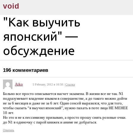
void
"
Как выучить
японский
" —
обсуждение
196
комментариев
Aiko
5 February, 2012 в 16:58
|
Ссылка
Больно все просто описывается насчет экзамена. В жизни все не так. N1
подразумевает владение языком в совершенстве, а до такого можно дойти
не за 6 месяцев и даже не за 6 лет. Один сенсей выразился, что для того,
чтобы сказать “я выучил японский”, нужно пахать в поте лица НЕ МЕНЕЕ
10 лет.
Но это я не к пессимизму призываю, а просто прошу снять розовые очки.
до N1 в одиночку с парой книжек и аниме не добраться.
Ответить