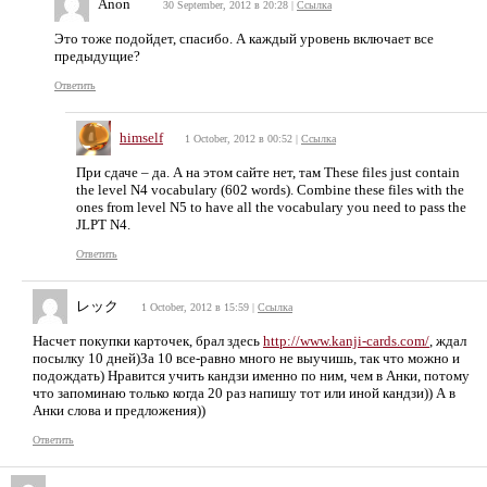
Anon
30 September, 2012 в 20:28
|
Ссылка
Это тоже подойдет, спасибо. А каждый уровень включает все
предыдущие?
Ответить
himself
1 October, 2012 в 00:52
|
Ссылка
При сдаче – да. А на этом сайте нет, там These files just contain
the level N4 vocabulary (602 words). Combine these files with the
ones from level N5 to have all the vocabulary you need to pass the
JLPT N4.
Ответить
レック
1 October, 2012 в 15:59
|
Ссылка
Насчет покупки карточек, брал здесь
http://www.kanji-cards.com/
, ждал
посылку 10 дней)За 10 все-равно много не выучишь, так что можно и
подождать) Нравится учить кандзи именно по ним, чем в Анки, потому
что запоминаю только когда 20 раз напишу тот или иной кандзи)) А в
Анки слова и предложения))
Ответить