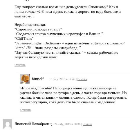
Ещё вопрос: сколько времени в день уделяли Японскому? Как я
понял только ~2-3 часа в день только в дороге, но ведь было же и
ещё что-то?
Нерабочие ссылки:
“Спросили помощи в /tran/?”
“Создать из списка выученных иероглифов в Вакане.”
“ChiiTrans”
“Japanese-English Dictionary – один из веб-интерфейсов к словарю”
“/tran/, /fl/ – /tran/-разделы имаджборд. ”
“Заучив большую часть, читайте сказки. ” – ссылка рабочая, но
ведет на персидский язык.
Ответить
himself
15 July, 2015 в 14:45
|
Ссылка
Исправил, спасибо! Непосредственно зубрёжке никогда не
уделял больше часа-полутора в день, а часто гораздо меньше. Но
сколько я читал книги – оценить сложно. Когда были интересные,
читал регулярно, хотя дело это было сначала и медленное.
Ответить
Японский Новобранец
24 July, 2015 в 00:36
|
Ссылка