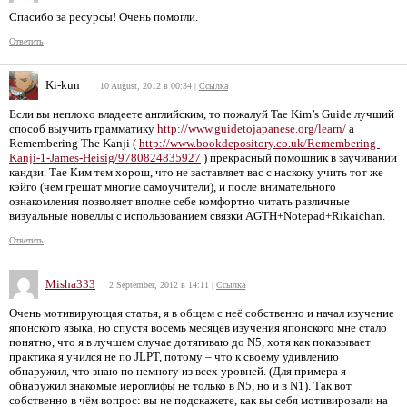
Спасибо за ресурсы! Очень помогли.
Ответить
Ki-kun
10 August, 2012 в 00:34
|
Ссылка
Если вы неплохо владеете английским, то пожалуй Tae Kim’s Guide лучший
способ выучить грамматику
http://www.guidetojapanese.org/learn/
а
Remembering The Kanji (
http://www.bookdepository.co.uk/Remembering-
Kanji-1-James-Heisig/9780824835927
) прекрасный помошник в заучивании
кандзи. Тае Ким тем хорош, что не заставляет вас с наскоку учить тот же
кэйго (чем грешат многие самоучители), и после внимательного
ознакомления позволяет вполне себе комфортно читать различные
визуальные новеллы с использованием связки AGTH+Notepad+Rikaichan.
Ответить
Misha333
2 September, 2012 в 14:11
|
Ссылка
Очень мотивирующая статья, я в общем с неё собственно и начал изучение
японского языка, но спустя восемь месяцев изучения японского мне стало
понятно, что я в лучшем случае дотягиваю до N5, хотя как показывает
практика я учился не по JLPT, потому – что к своему удивлению
обнаружил, что знаю по немногу из всех уровней. (Для примера я
обнаружил знакомые иероглифы не только в N5, но и в N1). Так вот
собственно в чём вопрос: вы не подскажете, как вы себя мотивировали на