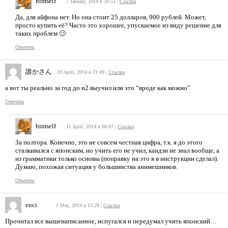
himself
7 January, 2014 в 20:53
|
Ссылка
Да, для айфона нет. Но она стоит 25 долларов, 900 рублей. Может,
просто купить её? Часто это хорошее, упускаемое из виду решение для
таких проблем 🙂
Ответить
誰かさん
10 April, 2014 в 21:49
|
Ссылка
а вот ты реально за год до н2 выучил или это “вроде как можно”
Ответить
himself
11 April, 2014 в 00:07
|
Ссылка
За полтора. Конечно, это не совсем честная цифра, т.к. я до этого
сталкивался с японским, но учить его не учил, кандзи не знал вообще, а
из грамматики только основы (поправку на это я в инструкции сделал).
Думаю, похожая ситуация у большинства анимешников.
Ответить
enci
1 May, 2014 в 13:29
|
Ссылка
Прочитал все вышенаписанное, испугался и передумал учить японский…