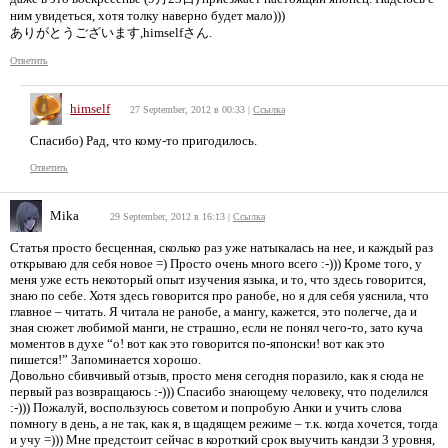
ним увидеться, хотя толку наверно будет мало)))
ありがとうございます,himselfさん.
Ответить
himself
27 September, 2012 в 00:33
|
Ссылка
Спасибо) Рад, что кому-то пригодилось.
Ответить
Mika
29 September, 2012 в 16:13
|
Ссылка
Статья просто бесценная, сколько раз уже натыкалась на нее, и каждый раз
открываю для себя новое =) Просто очень много всего :-))) Кроме того, у
меня уже есть некоторый опыт изучения языка, и то, что здесь говорится,
знаю по себе. Хотя здесь говорится про ранобе, но я для себя уяснила, что
главное – читать. Я читала не ранобе, а мангу, кажется, это полегче, да и
зная сюжет любимой манги, не страшно, если не понял чего-то, зато куча
моментов в духе “о! вот как это говорится по-японски! вот как это
пишется!” Запоминается хорошо.
Довольно сбивчивый отзыв, просто меня сегодня поразило, как я сюда не
первый раз возвращаюсь :-))) Спасибо знающему человеку, что поделился
:-))) Пожалуй, воспользуюсь советом и попробую Анки и учить слова
помногу в день, а не так, как я, в щадящем режиме – т.к. когда хочется, тогда
и учу =))) Мне предстоит сейчас в короткий срок выучить кандзи 3 уровня,