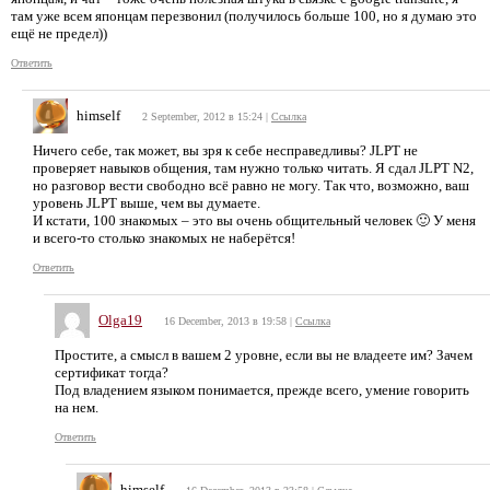
там уже всем японцам перезвонил (получилось больше 100, но я думаю это
ещё не предел))
Ответить
himself
2 September, 2012 в 15:24
|
Ссылка
Ничего себе, так может, вы зря к себе несправедливы? JLPT не
проверяет навыков общения, там нужно только читать. Я сдал JLPT N2,
но разговор вести свободно всё равно не могу. Так что, возможно, ваш
уровень JLPT выше, чем вы думаете.
И кстати, 100 знакомых – это вы очень общительный человек 🙂 У меня
и всего-то столько знакомых не наберётся!
Ответить
Olga19
16 December, 2013 в 19:58
|
Ссылка
Простите, а смысл в вашем 2 уровне, если вы не владеете им? Зачем
сертификат тогда?
Под владением языком понимается, прежде всего, умение говорить
на нем.
Ответить
himself