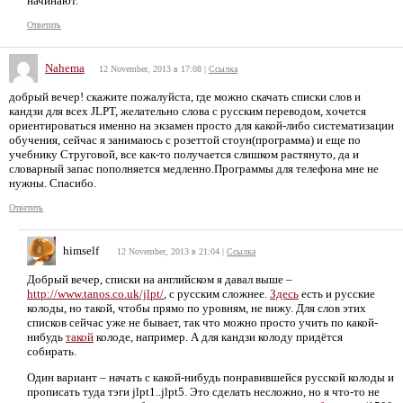
начинают.
Ответить
Nahema
12 November, 2013 в 17:08
|
Ссылка
добрый вечер! скажите пожалуйста, где можно скачать списки слов и
кандзи для всех JLPT, желательно слова с русским переводом, хочется
ориентироваться именно на экзамен просто для какой-либо систематизации
обучения, сейчас я занимаюсь с розеттой стоун(программа) и еще по
учебнику Струговой, все как-то получается слишком растянуто, да и
словарный запас пополняется медленно.Программы для телефона мне не
нужны. Спасибо.
Ответить
himself
12 November, 2013 в 21:04
|
Ссылка
Добрый вечер, списки на английском я давал выше –
http://www.tanos.co.uk/jlpt/
, с русским сложнее.
Здесь
есть и русские
колоды, но такой, чтобы прямо по уровням, не вижу. Для слов этих
списков сейчас уже не бывает, так что можно просто учить по какой-
нибудь
такой
колоде, например. А для кандзи колоду придётся
собирать.
Один вариант – начать с какой-нибудь понравившейся русской колоды и
прописать туда тэги jlpt1..jlpt5. Это сделать несложно, но я что-то не