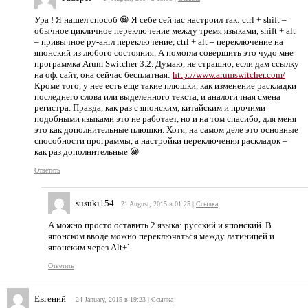
Ура ! Я нашел способ 😀 Я себе сейчас настроил так: ctrl + shift –
обычное цикличное переключение между тремя языками, shift + alt
– привычное ру-англ переключение, ctrl + alt – переключение на
японский из любого состояния. А помогла совершить это чудо мне
программка Arum Switcher 3.2. Думаю, не страшно, если дам ссылку
на оф. сайт, она сейчас бесплатная:
http://www.arumswitcher.com/
Кроме того, у нее есть еще такие плюшки, как изменение раскладки
последнего слова или выделенного текста, и аналогичная смена
регистра. Правда, как раз с японским, китайским и прочими
подобными языками это не работает, но и на том спасибо, для меня
это как дополнительные плюшки. Хотя, на самом деле это основные
способности программы, а настройки переключения раскладок –
как раз дополнительные 😀
Ответить
susuki154
21 August, 2015 в 01:25
|
Ссылка
А можно просто оставить 2 языка: русский и японский. В
японском вводе можно переключаться между латиницей и
японским через Alt+`.
Ответить
Евгений
24 January, 2015 в 19:23
|
Ссылка