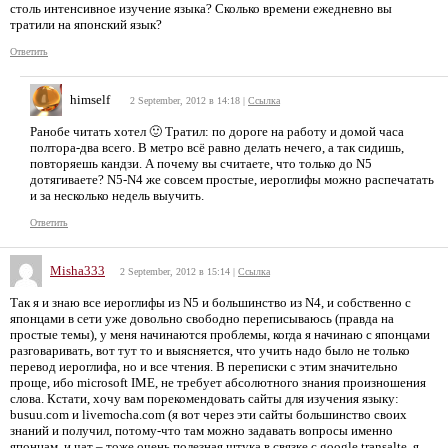
столь интенсивное изучение языка? Сколько времени ежедневно вы
тратили на японский язык?
Ответить
himself
2 September, 2012 в 14:18
|
Ссылка
Ранобе читать хотел 🙂 Тратил: по дороге на работу и домой часа
полтора-два всего. В метро всё равно делать нечего, а так сидишь,
повторяешь кандзи. А почему вы считаете, что только до N5
дотягиваете? N5-N4 же совсем простые, иероглифы можно распечатать
и за несколько недель выучить.
Ответить
Misha333
2 September, 2012 в 15:14
|
Ссылка
Так я и знаю все иероглифы из N5 и большинство из N4, и собственно с
японцами в сети уже довольно свободно переписываюсь (правда на
простые темы), у меня начинаются проблемы, когда я начинаю с японцами
разговаривать, вот тут то и выясняется, что учить надо было не только
перевод иероглифа, но и все чтения. В переписки с этим значительно
проще, ибо microsoft IME, не требует абсолютного знания произношения
слова. Кстати, хочу вам порекомендовать сайты для изучения языку:
busuu.com и livemocha.com (я вот через эти сайты большинство своих
знаний и получил, потому-что там можно задавать вопросы именно
японцам, и чат – тоже очень полезная штука в связке с google transalte, я