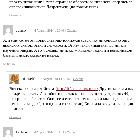
просто читая книги, гугля странные обороты в интернете, сверяясь со
справочниками типа Лаврентьева (по грамматике).
Ответить
qchap
4 August, 2014 в 20:08
|
Ссылка
А, и еще хотел бы попросить какую-нибудь ссылочку на хорошую базу
японских сказок, разной сложности. От изучения хираганы, до начала
изучения кандзи. А то я сколько не искал – никакой годной и немаленькой
базы японских сказок не нашел.
Ответить
himself
9 August, 2014 в 17:02
|
Ссылка
Вот сказки на английском:
http://life.ou.edu/stories/
Другие мне самому
придётся искать. А вообще их не так много и существует, сказок 40,
наверное, наберётся. Они все и есть “от изучения хираганы до начала
изучения кандзи”, это один и тот же этап) Хирагана вся учится в один
присест.
Ответить
Fadepet
6 August, 2014 в 19:15
|
Ссылка