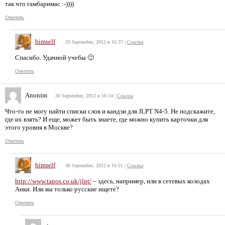
так что гамбаримас :-))))
Ответить
himself
29 September, 2012 в 16:37
|
Ссылка
Спасибо. Удачной учебы 🙂
Ответить
Anonim
30 September, 2012 в 16:14
|
Ссылка
Что-то не могу найти списки слов и кандзи для JLPT N4-5. Не подскажите,
где их взять? И еще, может быть знаете, где можно купить карточки для
этого уровня в Москве?
Ответить
himself
30 September, 2012 в 16:51
|
Ссылка
http://www.tanos.co.uk/jlpt/
– здесь, например, или в сетевых колодах
Анки. Или вы только русские ищете?
Ответить