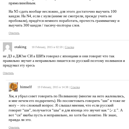
прямолинейным.
На N5 сдать вообще несложно, для этого достаточно выучить 100
кандзи. На N4, если с нуля (аниме не смотрели, прежде учить не
пробовали), придётся немного поработать, прочесть граммматику и
выучить 300 кандзи / тысячу-полторы слов.
Ответить
otaking
18 February, 2015 в 02:59
|
Ссылка
не ДЗ а ДЖ!не СИ а ШИ!я говорил с японцами и они говорят что так
правильно звучит а неправильно пишется по русский поэтому поливанов и
придумал эту ересь
Ответить
himself
19 February, 2015 в 14:38
|
Ссылка
Хм, я убрал совет говорить по Поливанову (многие на него жаловались,
и мне нечем его подкрепить). Но посоветовать говорить “ши” я тоже не
могу – это сложный вопрос. Я слышал мнения, что если русский
говорит “ши”, получается “шы” и для японца это звучит как “シェ”. А
вот “си” якобы пусть и неправильно, но хотя бы понятно. Не знаю,
правда ли это.
Ответить