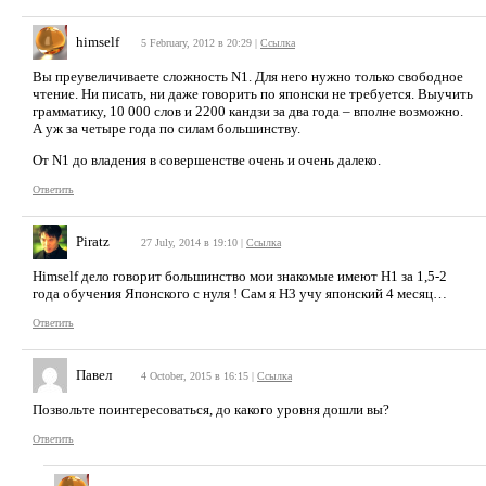
himself
5 February, 2012 в 20:29
|
Ссылка
Вы преувеличиваете сложность N1. Для него нужно только свободное
чтение. Ни писать, ни даже говорить по японски не требуется. Выучить
грамматику, 10 000 слов и 2200 кандзи за два года – вполне возможно.
А уж за четыре года по силам большинству.
От N1 до владения в совершенстве очень и очень далеко.
Ответить
Piratz
27 July, 2014 в 19:10
|
Ссылка
Himself дело говорит большинство мои знакомые имеют Н1 за 1,5-2
года обучения Японского с нуля ! Сам я Н3 учу японский 4 месяц…
Ответить
Павел
4 October, 2015 в 16:15
|
Ссылка
Позвольте поинтересоваться, до какого уровня дошли вы?
Ответить