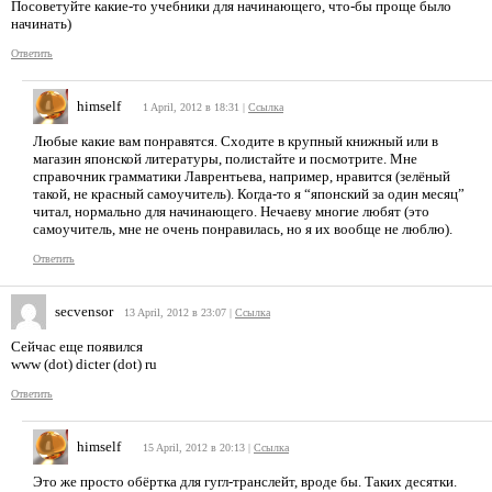
Посоветуйте какие-то учебники для начинающего, что-бы проще было
начинать)
Ответить
himself
1 April, 2012 в 18:31
|
Ссылка
Любые какие вам понравятся. Сходите в крупный книжный или в
магазин японской литературы, полистайте и посмотрите. Мне
справочник грамматики Лаврентьева, например, нравится (зелёный
такой, не красный самоучитель). Когда-то я “японский за один месяц”
читал, нормально для начинающего. Нечаеву многие любят (это
самоучитель, мне не очень понравилась, но я их вообще не люблю).
Ответить
secvensor
13 April, 2012 в 23:07
|
Ссылка
Сейчас еще появился
www (dot) dicter (dot) ru
Ответить
himself
15 April, 2012 в 20:13
|
Ссылка
Это же просто обёртка для гугл-транслейт, вроде бы. Таких десятки.