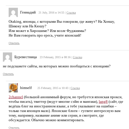
Геннадий
21 July, 2016 в 14:55
|
Ссылка
Otaking, японцы, с которыми Вы говорили, где живут? На Хоншу,
Шикоку или На Кюшу?
Или может в Хирошиме? Или возле Фуджиямы?
Не Вам говорить про ересь, учите японский!
Ответить
Буревестница
23 February, 2015 в 08:16
|
Ссылка
не подскажете сайты, на которых можно пообщаться с японцами?
Ответить
himself
25 February, 2015 в 10:43
|
Ссылка
2channel
(большой анонимный форум, но требуется японская прокси,
чтобы писать), твиттер (ведут многие сэйю и мангаки),
lang8
(сайт, где
ведёшь блог на иностранном языке, а тебе указывают на ошибки –
только там японцев мало). Японские блоги – гуглите интересную вам
тему, например, название аниме или серии, и смотрите, где
обсуждается. Обычно можно комментировать.
Ответить