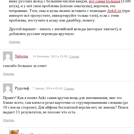
вижу русских колод с большим числом кандзи,
вот самая большая
(1500
штук), и у неё свои проблемы (плохие оны/куны), впрочем, это
поправимо. Тэги, оны и куны можно вставить с помощью
AnkiList
(при
импорте всё пропустите, импортируйте только тэги), если с этим
проблемы, постучите в аську или джаббер, помогу.
Другой вариант – начать с английской колоды (которых хватает), и
добавлять русские переводы вручную.
Ответить
Nahema
14 November, 2013 в 23:39
|
Ссылка
спасибо большое за ответ
Ответить
Рудольф
7 January, 2014 в 03:43
|
Ссылка
Привет! Как я понял Anki самая крутая вещь для запоминания, мне это
ближе всего, сам клеил и резал карточки со сгрупированными словами (до
10 слов на стороне). Для айфона бесплатной версии нет, не знаешь? Поиск
выдает 11 результатов, не похоже что есть.
Ответить