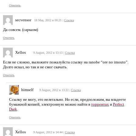
Ответить
secvensor
18 May, 2012 в 00:21
|
Ссылка
Да совсем. (сарказм)
Ответить
Xellos
9 August, 2012 в 13:13
|
Ссылка
Если не сложно, выложите пожалуйста ссылку на ranobe “ore no imouto”.
Долго искал, но так и не смог скачать.
Ответить
himself
9 August, 2012 в 13:22
|
Ссылка
Ссылку не могу, это нелегально. Но если, предположим, вы владеете
бумажной копией, электронную можно найти в
торрентах
и
Perfect
Dark
.
Ответить
Xellos
9 August, 2012 в 14:44
|
Ссылка