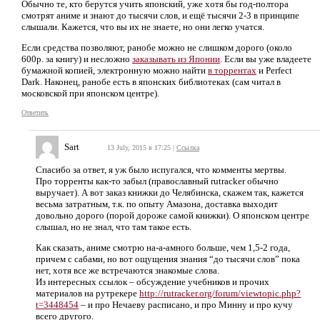
Обычно те, кто берутся учить японский, уже хотя бы год-полтора
смотрят аниме и знают до тысячи слов, и ещё тысячи 2-3 в принципе
слышали. Кажется, что вы их не знаете, но они легко учатся.
Если средства позволяют, ранобе можно не слишком дорого (около
600р. за книгу) и несложно
заказывать из Японии
. Если вы уже владеете
бумажной копией, электронную можно найти
в торрентах
и Perfect
Dark. Наконец, ранобе есть в японских библиотеках (сам читал в
московской при японском центре).
Ответить
Sart
13 July, 2015 в 17:25
|
Ссылка
Спасибо за ответ, я уж было испугался, что комменты мертвы.
Про торренты как-то забыл (православный rutracker обычно
выручает). А вот заказ книжки до Челябинска, скажем так, кажется
весьма затратным, т.к. по опыту Амазона, доставка выходит
довольно дорого (порой дороже самой книжки). О японском центре
слышал, но не знал, что там такое есть.
Как сказать, аниме смотрю на-а-амного больше, чем 1,5-2 года,
причем с сабами, но вот ощущения знания “до тысячи слов” пока
нет, хотя все же встречаются знакомые слова.
Из интересных ссылок – обсуждение учебников и прочих
материалов на рутрекере
http://rutracker.org/forum/viewtopic.php?
t=3448454
– и про Нечаеву расписано, и про Минну и про кучу
всего другого.