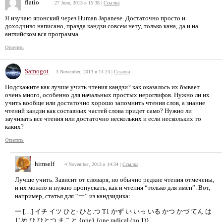
flatio
27 June, 2013 в 15:38
|
Ссылка
Я изучаю японский через Human Japanese. Достаточно просто и
доходчиво написано, правда кандзи совсем нету, только кана, да и на
английском вся программа.
Ответить
Samogot
3 November, 2013 в 14:24
|
Ссылка
Подскажите как лучше учить чтения кандзи? как оказалось их бывает
очень много, особенно для начальных простых иероглифов. Нужно ли их
учить вообще или достаточно хорошо запомнить чтения слов, а знание
чтений кандзи как составных частей слова придет само? Нужно ли
заучивать все чтения или достаточно нескольких и если нескольких то
каких?
Ответить
himself
4 November, 2013 в 14:34
|
Ссылка
Лучше учить. Зависит от словаря, но обычно редкие чтения отмечены,
и их можно и нужно пропускать, как и чтения “только для имён”. Вот,
например, статья для “一” из кандзидика:
一 […] イチ イツ ひと- ひと.つ T1 かず い いっ いる かつ かづ てん は
じめ ひ ひとつ まこと {one} {one radical (no.1)}