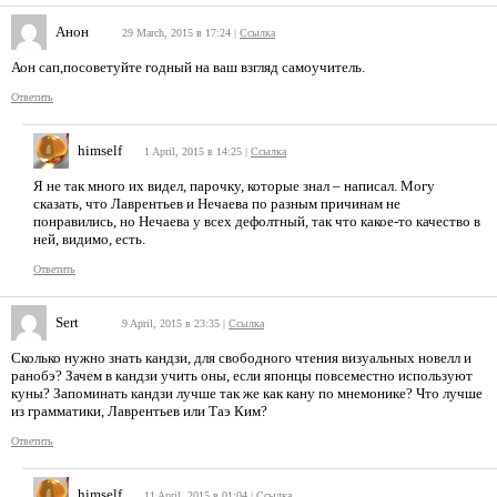
Анон
29 March, 2015 в 17:24
|
Ссылка
Аон сап,посоветуйте годный на ваш взгляд самоучитель.
Ответить
himself
1 April, 2015 в 14:25
|
Ссылка
Я не так много их видел, парочку, которые знал – написал. Могу
сказать, что Лаврентьев и Нечаева по разным причинам не
понравились, но Нечаева у всех дефолтный, так что какое-то качество в
ней, видимо, есть.
Ответить
Sert
9 April, 2015 в 23:35
|
Ссылка
Сколько нужно знать кандзи, для свободного чтения визуальных новелл и
ранобэ? Зачем в кандзи учить оны, если японцы повсеместно используют
куны? Запоминать кандзи лучше так же как кану по мнемонике? Что лучше
из грамматики, Лаврентьев или Таэ Ким?
Ответить
himself
11 April, 2015 в 01:04
|
Ссылка