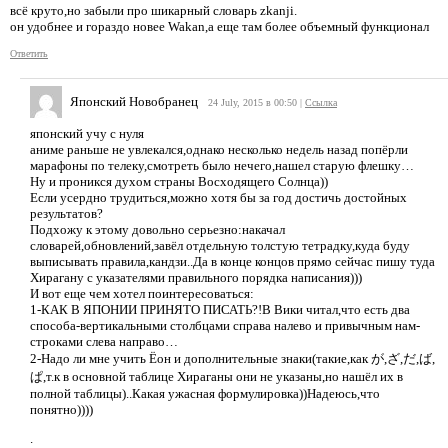
всё круто,но забыли про шикарный словарь zkanji.
он удобнее и гораздо новее Wakan,а еще там более объемный функционал
Ответить
Японский Новобранец
24 July, 2015 в 00:50
|
Ссылка
японский учу с нуля
аниме раньше не увлекался,однако несколько недель назад попёрли
марафоны по телеку,смотреть было нечего,нашел старую флешку…
Ну и проникся духом страны Восходящего Солнца))
Если усердно трудиться,можно хотя бы за год достичь достойных
результатов?
Подхожу к этому довольно серьезно:накачал
словарей,обновлений,завёл отдельную толстую тетрадку,куда буду
выписывать правила,кандзи..Да в конце концов прямо сейчас пишу туда
Хирагану с указателями правильного порядка написания)))
И вот еще чем хотел поинтересоваться:
1-КАК В ЯПОНИИ ПРИНЯТО ПИСАТЬ?!В Вики читал,что есть два
способа-вертикальными столбцами справа налево и привычным нам-
строками слева направо…
2-Надо ли мне учить Ёон и дополнительные знаки(такие,как が,ざ,だ,ば,
ぱ,т.к в основной таблице Хираганы они не указаны,но нашёл их в
полной таблицы)..Какая ужасная формулировка))Надеюсь,что
понятно))))
.