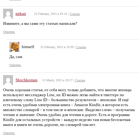
mikan
25 February, 2015 в 01:41
|
Ссылка
Извините, а вы сами эту статью написали?
Ответить
himself
25 February, 2015 в 10:39
|
Ссылка
Да, сам.
Ответить
Shochkoman
13 March, 2015 в 20:27
|
Ссылка
Очень хорошая статья, от себя могу только добавить, что многие японцы
используют мессенджер Line, их ID можно легко найти в твиттере по
ключевому слову Line ID – большинство результатов – японские. И ещё
есть очень удобная электронная книга – Amazon Kindle, в котором есть
множество словарей – в том числе и японские. Выделил слово – получаешь
чтение и значение. Очень удобно для чтения в дороге. Есть и программа
Kindle для остальных устройств – каждую неделю там новая бесплатная
манга и книги не очень дорогие, но словарей там нет.
Ответить