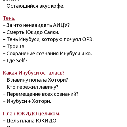
– Остающийся вкус кофе.
Тень.
– За что ненавидеть АИЦУ?
– Смерть Юкидо Саяки.
– Тень Инубуси, которую почуял ОРЭ.
– Троица.
– Сохранение сознания Инубуси и ко.
– Где Self?
Какая Инубуси осталась?
– В лавину попала Хотори?
– Кто пережил лавину?
– Перемещение всех сознаний?
– Инубуси + Хотори.
План ЮКИДО целиком.
– Цель плана ЮКИДО.