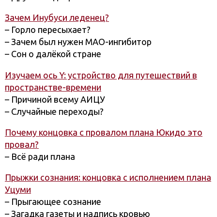
Зачем Инубуси леденец?
– Горло пересыхает?
– Зачем был нужен МАО-ингибитор
– Сон о далёкой стране
Изучаем ось Y: устройство для путешествий в
пространстве-времени
– Причиной всему АИЦУ
– Случайные переходы?
Почему концовка с провалом плана Юкидо это
провал?
– Всё ради плана
Прыжки сознания: концовка с исполнением плана
Уцуми
– Прыгающее сознание
– Загадка газеты и надпись кровью