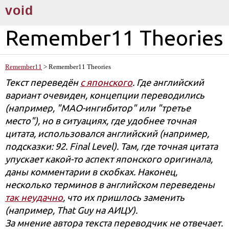
void
Remember11 Theories
Remember11
> Remember11 Theories
Текст переведён
с японского
. Где английский
вариант очевиден, концепции переводились
(например, "МАО-ингибитор" или "третье
место"), но в ситуациях, где удобнее точная
цитата, использовался английский (например,
подсказки: 92. Final Level). Там, где точная цитата
упускает какой-то аспект японского оригинала,
даны комментарии в скобках. Наконец,
несколько терминов в английском переведены
так неудачно
, что их пришлось заменить
(например, That Guy на АИЦУ).
За мнение автора текста переводчик не отвечает.