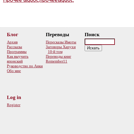
Блог
Переводы
Поиск
Архив
Пересказы Имоты
Рассказы
Заговоры Харухи
Программы
10-й том
Как выучить
Переводы книг
японский
Remember11
Руководство по Анки
Обо мне
Log in
Register