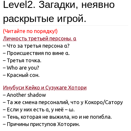
Level2. Загадки, неявно
раскрытые игрой.
(Читайте по порядку!)
Личность третьей персоны, α
– Что за третья персона α?
– Происшествия по вине α.
– Третья точка.
– Who are you?
– Красный сон.
Инубуси Кейко и Сузукаге Хотори
– Another shadow
– Та же смена персоналий, что у Кокоро/Сатору
– Если у них есть α, у неё – ω.
– Тень, которая не выжила, но и не погибла.
– Причины приступов Хоторин.