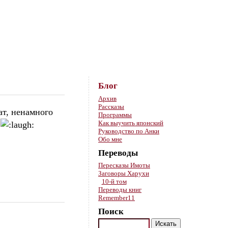
Skip to content
Блог
Архив
Рассказы
ат, ненамного
Программы
Как выучить японский
”
Руководство по Анки
Обо мне
Переводы
Пересказы Имоты
Заговоры Харухи
10-й том
Переводы книг
Remember11
Поиск