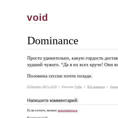
void
Dominance
Просто удивительно, какую гордость достав
худший чужого. “Да я их всех круче! Они во
Половина сессии почти позади.
28 December, 2007 в 20:58
Категории:
Учёба
.
RSS комментов
Оригин
Напишите комментарий:
Если хотите, можно
залогиниться
.
Комментарий