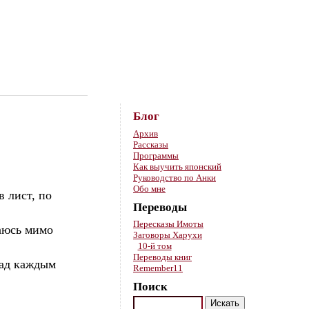
Skip to content
Блог
Архив
Рассказы
Программы
Как выучить японский
Руководство по Анки
Обо мне
в лист, по
Переводы
Пересказы Имоты
ваюсь мимо
Заговоры Харухи
10-й том
Переводы книг
над каждым
Remember11
Поиск