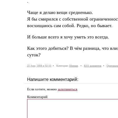
.
Чаще я делаю вещи средненько.
Я бы смирился с собственной ограниченност
восхищаюсь сам собой. Редко, но бывает.
И больше всего я хочу уметь это всегда.
Как этого добиться? В чём разница, что в
суток?
22 June, 2008 в 02:10
Категории:
Мнения
.
RSS комментов
Оригиналь
Напишите комментарий:
Если хотите, можно
залогиниться
.
Комментарий