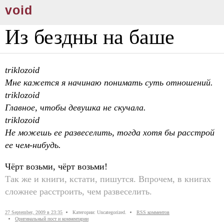
void
Из бездны на баше
triklozoid
Мне кажется я начинаю понимать суть отношений.
triklozoid
Главное, чтобы девушка не скучала.
triklozoid
Не можешь ее развеселить, тогда хотя бы расстрой
ее чем-нибудь.
Чёрт возьми, чёрт возьми!
Так же и книги, кстати, пишутся. Впрочем, в книгах
сложнее расстроить, чем развеселить.
27 September, 2009 в 23:35
Категории: Uncategorized.
RSS комментов
Оригинальный пост и комментарии