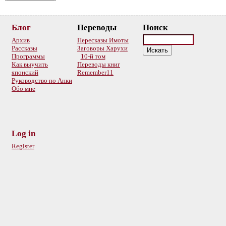
Блог
Переводы
Поиск
Архив
Пересказы Имоты
Рассказы
Заговоры Харухи
Программы
10-й том
Как выучить
Переводы книг
японский
Remember11
Руководство по Анки
Обо мне
Log in
Register