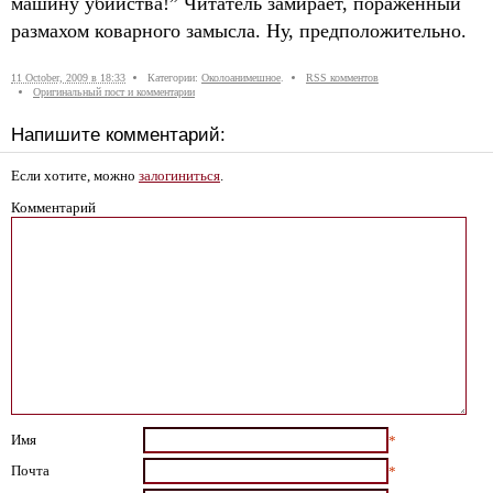
машину убийства!” Читатель замирает, поражённый
размахом коварного замысла. Ну, предположительно.
11 October, 2009 в 18:33
Категории:
Околоанимешное
.
RSS комментов
Оригинальный пост и комментарии
Напишите комментарий:
Если хотите, можно
залогиниться
.
Комментарий
Имя
*
Почта
*