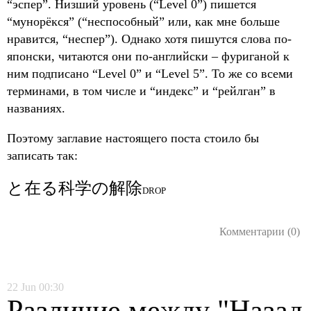
“эспер”. Низший уровень (“Level 0”) пишется
“мунорёкся” (“неспособный” или, как мне больше
нравится, “неспер”). Однако хотя пишутся слова по-
японски, читаются они по-английски – фуриганой к
ним подписано “Level 0” и “Level 5”. То же со всеми
терминами, в том числе и “индекс” и “рейлган” в
названиях.
Поэтому заглавие настоящего поста стоило бы
записать так:
と在る科学の
解除
DROP
Комментарии (0)
22
Jun
00:30
Различие между "Назад