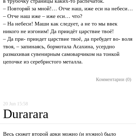
в трубочку страницы каких-то распечаток.
– Повторяй за мной!… Отче наш, иже еси на небеси…
– Отче наш иже – иже еси… что?
– На небеси! Маши как следует, а не то мы ввек
никого не изгоним! Да приидёт царствие твоё!
– Да при- приидет царствие твоё, да пребудет во- воля
твоя, – запинаясь, бормотала Асахина, усердно
размахивая сувенирным самоварчиком на тонкой
цепочке из серебристого металла.
Комментарии (0)
20
Jun
15:58
Durarara
Весь сюжет второй арки можно (и нужно) было