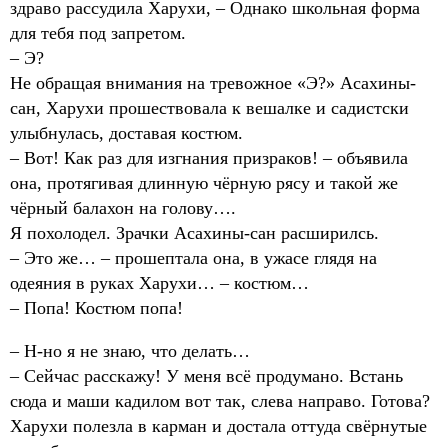
здраво рассудила Харухи, – Однако школьная форма
для тебя под запретом.
– Э?
Не обращая внимания на тревожное «Э?» Асахины-
сан, Харухи прошествовала к вешалке и садистски
улыбнулась, доставая костюм.
– Вот! Как раз для изгнания призраков! – объявила
она, протягивая длинную чёрную рясу и такой же
чёрный балахон на голову….
Я похолодел. Зрачки Асахины-сан расширилсь.
– Это же… – прошептала она, в ужасе глядя на
одеяния в руках Харухи… – костюм…
– Попа! Костюм попа!
– Н-но я не знаю, что делать…
– Сейчас расскажу! У меня всё продумано. Встань
сюда и маши кадилом вот так, слева направо. Готова?
Харухи полезла в карман и достала оттуда свёрнутые