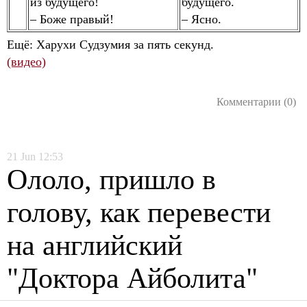
из будущего!
будущего.
– Боже правый!
– Ясно.
Ещё: Харухи Судзумия за пять секунд.
(видео)
Комментарии (0)
21
Jun
12:53
Ололо, пришло в
голову, как перевести
на английский
"Доктора Айболита"