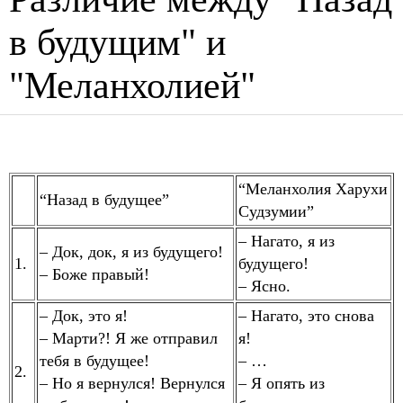
в будущим" и
"Меланхолией"
“Меланхолия Харухи
“Назад в будущее”
Судзумии”
– Нагато, я из
– Док, док, я из будущего!
1.
будущего!
– Боже правый!
– Ясно.
– Док, это я!
– Нагато, это снова
– Марти?! Я же отправил
я!
тебя в будущее!
– …
2.
– Но я вернулся! Вернулся
– Я опять из