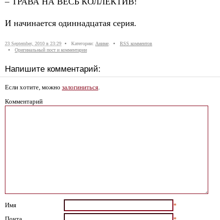
– ТРАВА НА ВЕСЬ КОЛЛЕКТИВ!
И начинается одиннадцатая серия.
23 September, 2010 в 23:29
Категории:
Аниме
.
RSS комментов
Оригинальный пост и комментарии
Напишите комментарий:
Если хотите, можно
залогиниться
.
Комментарий
Имя
*
Почта
*