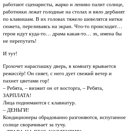
работают сценаристы, жарко и лениво палит солнце,
работники лежат голодные на столах и вяло дербанят
по клавишам. В их головах тяжело шевелятся нитки
сюжета, переливаясь на экран. Что-то происходит…
герои идут куда-то… драма какая-то… эх, имена бы
не перепутать!
И тут!
Грохочет нараспашку дверь, в комнату врывается
режиссёр! Он сияет, с него дует свежий ветер и
пахнет цветами гор!
– Ребята, – визжит он от восторга, – Ребята,
ЗАРПЛАТА!
Лица поднимаются с клавиатур.
– ДЕНЬГИ!
Кондиционеры обрадованно разгоняются, испуганное
солнце сворачивает за тучу.