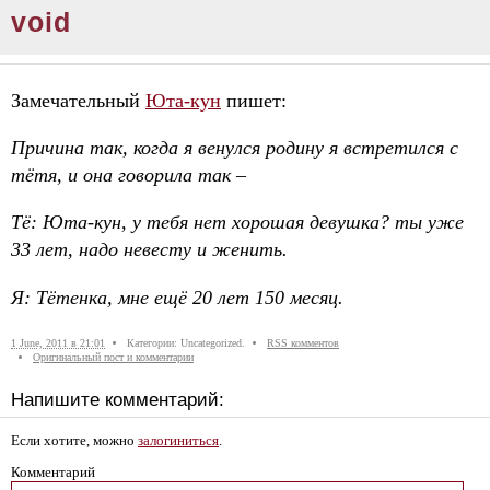
void
Замечательный
Юта-кун
пишет:
Причина так, когда я венулся родину я встретился с
тётя, и она говорила так –
Тё: Юта-кун, у тебя нет хорошая девушка? ты уже
33 лет, надо невесту и женить.
Я: Тётенка, мне ещё 20 лет 150 месяц.
1 June, 2011 в 21:01
Категории: Uncategorized.
RSS комментов
Оригинальный пост и комментарии
Напишите комментарий:
Если хотите, можно
залогиниться
.
Комментарий