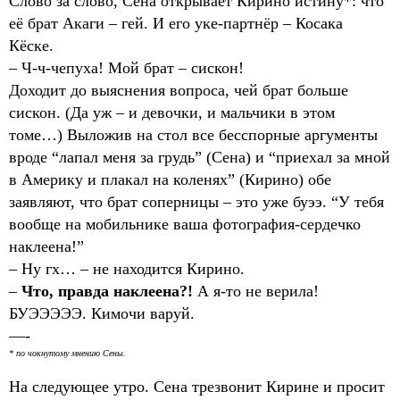
Слово за слово, Сена открывает Кирино истину*: что
её брат Акаги – гей. И его уке-партнёр – Косака
Кёске.
– Ч-ч-чепуха! Мой брат – сискон!
Доходит до выяснения вопроса, чей брат больше
сискон. (Да уж – и девочки, и мальчики в этом
томе…) Выложив на стол все бесспорные аргументы
вроде “лапал меня за грудь” (Сена) и “приехал за мной
в Америку и плакал на коленях” (Кирино) обе
заявляют, что брат соперницы – это уже буээ. “У тебя
вообще на мобильнике ваша фотография-сердечко
наклеена!”
– Ну гх… – не находится Кирино.
–
Что, правда наклеена?!
А я-то не верила!
БУЭЭЭЭЭ. Кимочи варуй.
—-
* по чокнутому мнению Сены.
На следующее утро. Сена трезвонит Кирине и просит