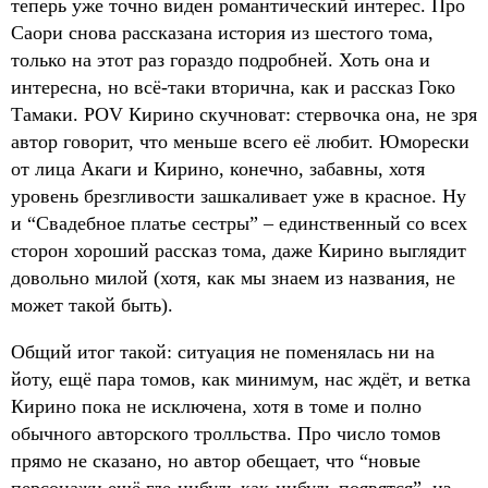
теперь уже точно виден романтический интерес. Про
Саори снова рассказана история из шестого тома,
только на этот раз гораздо подробней. Хоть она и
интересна, но всё-таки вторична, как и рассказ Гоко
Тамаки. POV Кирино скучноват: стервочка она, не зря
автор говорит, что меньше всего её любит. Юморески
от лица Акаги и Кирино, конечно, забавны, хотя
уровень брезгливости зашкаливает уже в красное. Ну
и “Свадебное платье сестры” – единственный со всех
сторон хороший рассказ тома, даже Кирино выглядит
довольно милой (хотя, как мы знаем из названия, не
может такой быть).
Общий итог такой: ситуация не поменялась ни на
йоту, ещё пара томов, как минимум, нас ждёт, и ветка
Кирино пока не исключена, хотя в томе и полно
обычного авторского тролльства. Про число томов
прямо не сказано, но автор обещает, что “новые