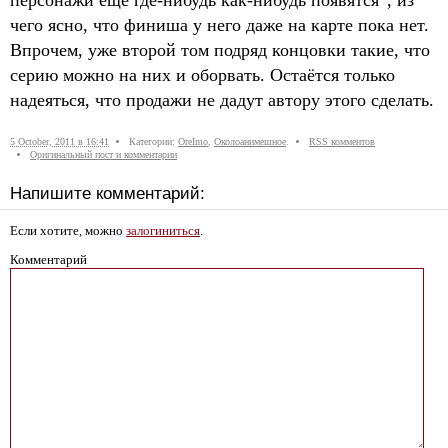
персонажи ещё где-нибудь как-нибудь появятся”, из
чего ясно, что финиша у него даже на карте пока нет.
Впрочем, уже второй том подряд концовки такие, что
серию можно на них и оборвать. Остаётся только
надеяться, что продажи не дадут автору этого сделать.
5 October, 2011 в 16:41
Категории:
OreImo
,
Околоанимешное
.
RSS комментов
Оригинальный пост и комментарии
Напишите комментарий:
Если хотите, можно
залогиниться
.
Комментарий