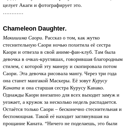
целует Акаги и фотографирует это.
…………
Chameleon Daughter.
Макишима Саори
. Рассказ о том, как жутко
стеснительную Саори ночью похитила её сестра
Каори и отвезла в свой аниме-фан-клуб. Там была
девочка в очках-кругляшах, говорившая благородным
стилем, с которой эту манеру и скопировала потом
Саори. Эта девочка рисовала мангу. Через три года
она станет мангакой Маскеры. Её зовут
Курусу
Каната
и она старшая сестра Курусу Канако.
Однажды Каори внезапно для всех выходит замуж и
уезжает, а кружок за несколько недель распадается.
Остаётся только Саори – бесконечно стеснительная и
беспомощная. Такой её находит заглянувшая на
прощание Каната. “Ничего не поделаешь, это были