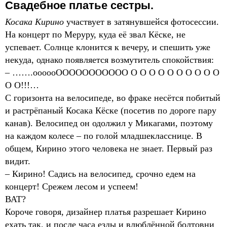
Свадебное платье сестры.
Косака Кирино
участвует в затянувшейся фотосессии.
На концерт по Меруру, куда её звал Кёске, не
успевает. Солнце клонится к вечеру, и спешить уже
некуда, однако появляется возмутитель спокойствия:
– …….оооооООООООООООО О О О О О О О О О О
О О!!!…
С горизонта на велосипеде, во фраке несётся побитый
и растрёпаный Косака Кёске (посетив по дороге пару
канав). Велосипед он одолжил у Микагами, поэтому
на каждом колесе – по голой младшекласснице. В
общем, Кирино этого человека не знает. Первый раз
видит.
– Кирино! Садись на велосипед, срочно едем на
концерт! Срежем лесом и успеем!
ВАТ?
Короче говоря, дизайнер платья разрешает Кирино
ехать так, и после часа езды и влюблённой болтовни