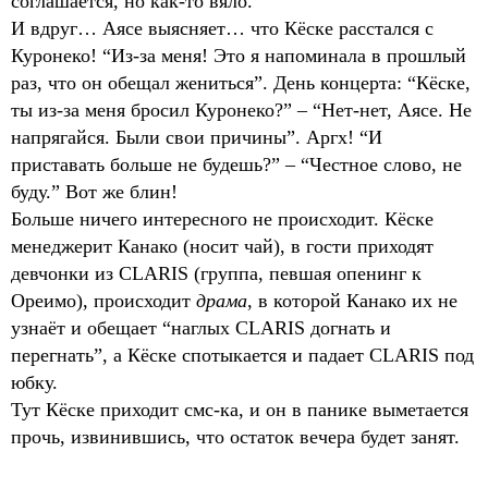
соглашается, но как-то вяло.
И вдруг… Аясе выясняет… что Кёске расстался с
Куронеко! “Из-за меня! Это я напоминала в прошлый
раз, что он обещал жениться”. День концерта: “Кёске,
ты из-за меня бросил Куронеко?” – “Нет-нет, Аясе. Не
напрягайся. Были свои причины”. Аргх! “И
приставать больше не будешь?” – “Честное слово, не
буду.” Вот же блин!
Больше ничего интересного не происходит. Кёске
менеджерит Канако (носит чай), в гости приходят
девчонки из CLARIS (группа, певшая опенинг к
Ореимо), происходит
драма
, в которой Канако их не
узнаёт и обещает “наглых CLARIS догнать и
перегнать”, а Кёске спотыкается и падает CLARIS под
юбку.
Тут Кёске приходит смс-ка, и он в панике выметается
прочь, извинившись, что остаток вечера будет занят.