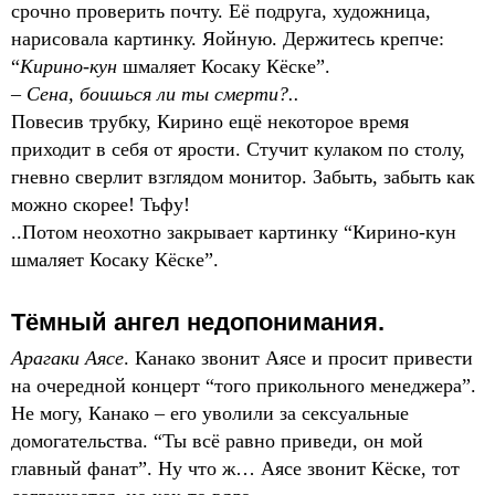
срочно проверить почту. Её подруга, художница,
нарисовала картинку. Яойную. Держитесь крепче:
“
Кирино-кун
шмаляет Косаку Кёске”.
–
Сена, боишься ли ты смерти?..
Повесив трубку, Кирино ещё некоторое время
приходит в себя от ярости. Стучит кулаком по столу,
гневно сверлит взглядом монитор. Забыть, забыть как
можно скорее! Тьфу!
..Потом неохотно закрывает картинку “Кирино-кун
шмаляет Косаку Кёске”.
Тёмный ангел недопонимания.
Арагаки Аясе
. Канако звонит Аясе и просит привести
на очередной концерт “того прикольного менеджера”.
Не могу, Канако – его уволили за сексуальные
домогательства. “Ты всё равно приведи, он мой
главный фанат”. Ну что ж… Аясе звонит Кёске, тот