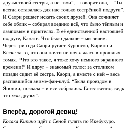
друзья твоей сестры, а не твои”, – говорит она, – “Ты
всегда оставалась для нас только сестрёнкой подруги”.
И Саори решает искать своих друзей. Она сочиняет
себе облик – собирая воедино всё, что было тёплым и
ламповым в приятелях. В её единственной настоящей
подруге, Канате. Что было дальше – мы знаем.
Через три года Саори ругает Куронеко, Кирино и
Кёске за то, что она почти не появлялась в прошлых
томах. “Что это такое, я тоже хочу немного экранного
времени!” И вдруг – знакомый голос: за столиком
позади сидит её сестра, Каори, а вместе с ней – весь
распавшийся аниме-фан-клуб. “Была проездом в
Японии, позвала – и все собрались. Естественно, ведь
это
мои
друзья”.
Вперёд, дорогой девиц!
Косака Кирино
идёт с Сеной гулять по Икебукуро.