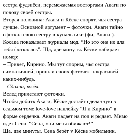
сестра фудзиёси, перемежаемая восторгами Акаги по
поводу своей сестры.
Вторая половина: Акаги и Кёске спорят, чья сестра
лучше. Основной аргумент – фоточки. Акаги тайно
сфоткал свою сестру в купальнике (фи, Акаги!).
Косака показывает журналы мод. “Но это она не для
тебя фоткалась”. Ща, две минуты. Кёске набирает
номер:
– Привет, Кирино. Мы тут спорим, чья сестра
симпатичней, пришли своих фоточек покрасивей
каких-нибудь.
–
Сдохни, козёл.
Вслед прилетают фоточки.
Чтобы добить Акаги, Кёске достаёт сделанную в
седьмом томе love-love наклейку “Я и Кирино” в
форме сердечка. Акаги падает на пол и рыдает. Мимо
идёт Сена. “Сена, они меня обижают!”
Ща, две минуты. Сена берёт у Кёске мобильник,