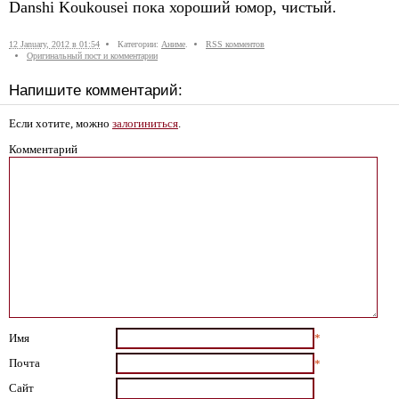
Danshi Koukousei пока хороший юмор, чистый.
12 January, 2012 в 01:54
Категории:
Аниме
.
RSS комментов
Оригинальный пост и комментарии
Напишите комментарий:
Если хотите, можно
залогиниться
.
Комментарий
Имя
*
Почта
*
Сайт